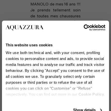
MANOLO de mes 16 ans !!!
Je prends tellement soin
de toutes mes chaussures
qu'elles durent des années.
Je prends soin d'eux avec
amour.
This website uses cookies
QUEL A ÉTÉ LE MOMENT
We use both technical and, with your consent, profiling
QUI VOUS A LE PLUS
cookies to personalise content and ads, to provide social
FRUSTRÉ LORSQUE
media features and to analyse our traffic and track visitor
VOUS GRANDISSEZ ?
behaviour. By clicking "Accept" you consent to the use of
J'avais 12 ans , j'ai
all cookies we use. To granularly select only certain
économisé pour acheter
purposes or third parties or to refuse the use of all
une paire de Sashas. A
cookies you can click on "Customise" or "Refuse"
l’époque à Paris, c’étaient
respectively. You can find out more in our
Cookie Policy.
les plus belles chaussures.
C'était un escarpin rouge
Reste en contact
Show details