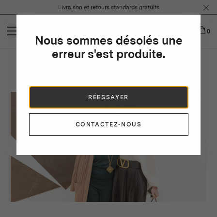
Please
Livraison et retours standards gratuits
note:
This
website
0
Nous sommes désolés une
includes
an
erreur s'est produite.
accessibility
Entretien mère et fille
system.
RÉESSAYER
CONTACTEZ-NOUS