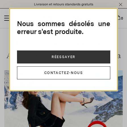
Please
Livraison et retours standards gratuits
note:
This
website
0
Nous sommes désolés une
includes
an
erreur s'est produite.
accessibility
system.
Découvrez la wishlist de fêtes
Aquazzura de la Princesse Eugenia
RÉESSAYER
CONTACTEZ-NOUS