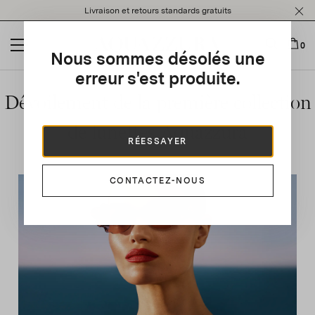
Please
Livraison et retours standards gratuits
note:
This
website
0
Nous sommes désolés une
includes
an
erreur s'est produite.
accessibility
Dévoilement de la première collection
system.
de lunettes Aquazzura
RÉESSAYER
CONTACTEZ-NOUS