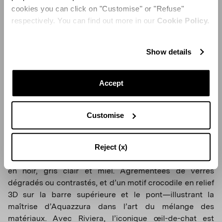
cookies you can click on "Customise" or "Refuse"
respectively. You can find out more in our
Cookie Policy.
Show details
Accept
Bella
Customise
La silhouette audacieuse Bella transforme le glamour
des années 1970 en une déclaration moderne : des
Reject (x)
formes aviateur oversize à l’acétate mat ou translucide,
en noir, gris clair et miel. Agrémentées de verres
dégradés ou contrastés, et d’un motif crocodile en relief
3D sur la barre supérieure et le pont—illustrant la
maîtrise d’Aquazzura dans l’art du mélange des
matériaux. Avec Riviera, l’iconique œil-de-chat est