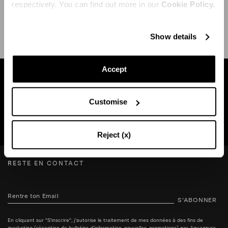
respectively. You can find out more in our
Cookie Policy.
EXPÉDITION ET RETOUR
AIDE
Show details
Accept
Trouvez une boutique près de chez vous
Customise
RECHERCHE BOUTIQUE
Reject (x)
RESTE EN CONTACT
S’ABONNER
En cliquant sur "S'inscrire", j'autorise le traitement de mes données à des fins de
marketing (réception de bulletins d'information, nouvelles, promotions) par Aquazzura