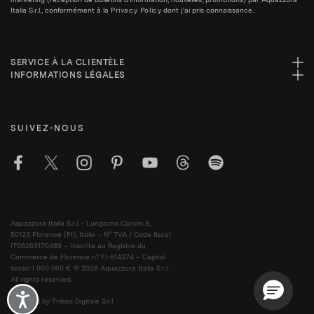
Italia S.r.l., conformément à la
Privacy Policy
dont j'ai pris connaissance..
SERVICE À LA CLIENTÈLE
INFORMATIONS LÉGALES
SUIVEZ-NOUS
Aquazzura Italia S.r.l. - Lungarno Corsini 8,
50123 Florence (FI), Italie – N° TVA / Code fiscal
IT06263170489 – Inscrite au Registre du
Commerce de Florence n° FI-614374 – Capital
social 1 000 000 €. © 2026 Aquazzura Italia S.r.l.
All rights reserved.
Accessibility
Powered by Triboo Digitale S.r.l.