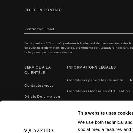
RESTE EN CONTACT
En cliquant sur "S'inscrire", j'autorise le traitement de mes données à des f
de bulletins d'information, nouvelles, promotions) par Aquazzura Italia S.r.l.
Policy
dont j'ai pris connaissance..
SERVICE À LA
INFORMATIONS LÉGALES
CLIENTÈLE
Conditions générales de vente
R
Contactez-nous
Conditions Générales d'Utilisation
Délais De Livraison
Politique de confidentialité
Méthodes De Paiement
This website uses cookie
Cookies
Contactez nous
We use both technical and,
Retours et remboursements
social media features and t
Entretien du Produit