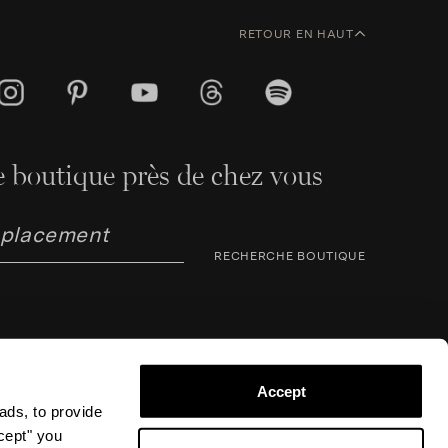
RETOUR EN HAUT
 boutique près de chez vous
RECHERCHE BOUTIQUE
Accept
ads, to provide
ccept" you
arno Corsini 8, 50123 Florence (FI), Italie – N° TVA /