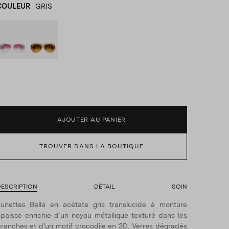
COULEUR
GRIS
GRIS
product_color_select_label
MARRON
AJOUTER AU PANIER
TROUVER DANS LA BOUTIQUE
ESCRIPTION
DÉTAIL
SOIN
unettes Bella en acétate gris translucide à monture
paisse enrichie d’un noyau métallique texturé dans les
ranches et d’un motif crocodile en 3D. Verres dégradés