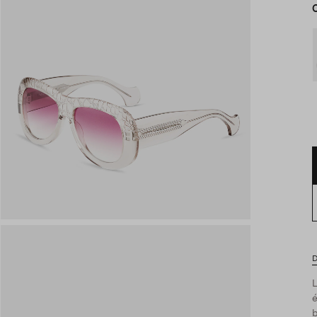
D
L
é
b