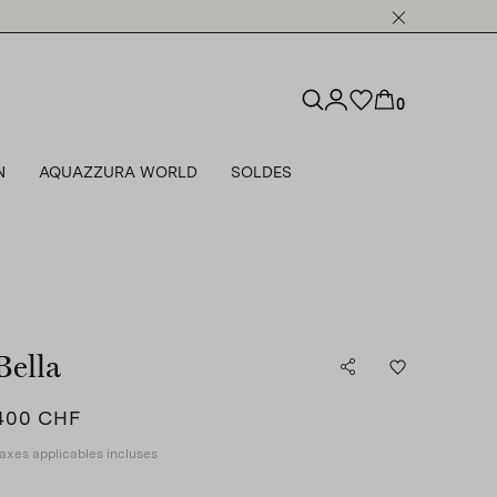
0
N
AQUAZZURA WORLD
SOLDES
Bella
400 CHF
axes applicables incluses