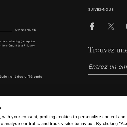
SUIVEZ-NOUS
S’ABONNER
ins de marketing (réception
, conformément à la
Privacy
Trouvez une
èglement des différends
s
 with your consent, profiling cookies to personalise content and 
o analyse our traffic and track visitor behaviour. By clicking "A
Aquazzura Italia S.r.l. - Lung