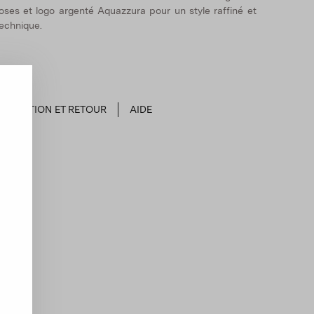
oses et logo argenté Aquazzura pour un style raffiné et
echnique.
EXPÉDITION ET RETOUR
AIDE