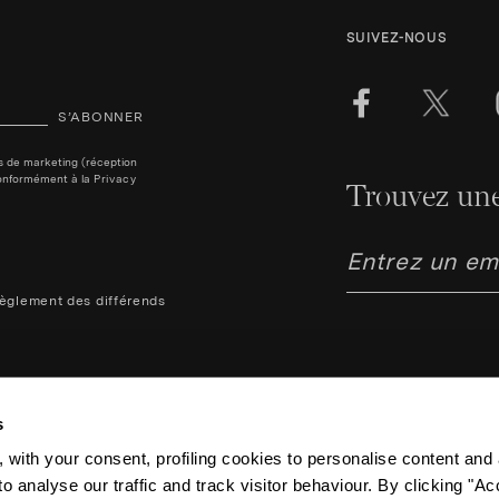
SUIVEZ-NOUS
S’ABONNER
ins de marketing (réception
, conformément à la
Privacy
Trouvez une
èglement des différends
s
 with your consent, profiling cookies to personalise content and 
o analyse our traffic and track visitor behaviour. By clicking "A
Aquazzura Italia S.r.l. - Lung