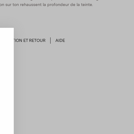
on sur ton rehaussent la profondeur de la teinte.
EXPÉDITION ET RETOUR
AIDE