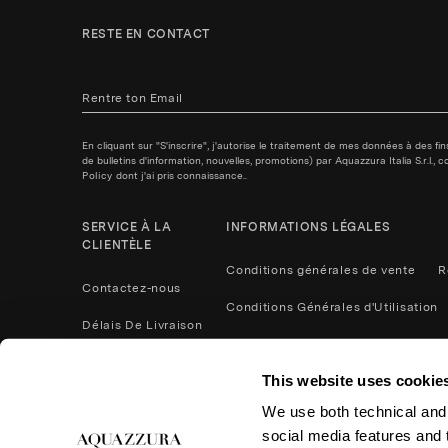
RESTE EN CONTACT
En cliquant sur "S'inscrire", j'autorise le traitement de mes données à des f
de bulletins d'information, nouvelles, promotions) par Aquazzura Italia S.r.l.
Policy
dont j'ai pris connaissance..
SERVICE À LA
INFORMATIONS LÉGALES
CLIENTÈLE
Conditions générales de vente
R
Contactez-nous
Conditions Générales d'Utilisation
Délais De Livraison
Politique de confidentialité
Méthodes De Paiement
This website uses cookie
Cookies
Contactez nous
We use both technical and,
Retours et remboursements
social media features and t
Entretien du Produit