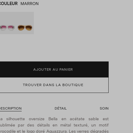
COULEUR
MARRON
GRIS
product_color_select_label
MARRON
AJOUTER AU PANIER
TROUVER DANS LA BOUTIQUE
ESCRIPTION
DÉTAIL
SOIN
La silhouette oversize Bella en acétate sable est
ublimée par des détails en métal texturé, un motif
rocodile et le logo doré Aquazzura. Les verres dégradés