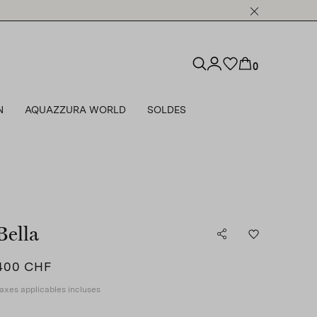
0
N
AQUAZZURA WORLD
SOLDES
Bella
400 CHF
axes applicables incluses