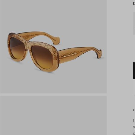
D
s
c