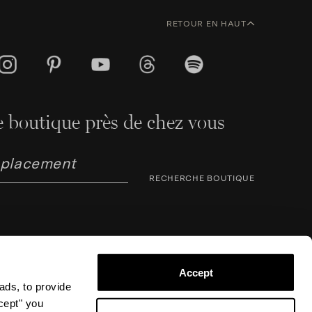
RETOUR EN HAUT
 boutique près de chez vous
RECHERCHE BOUTIQUE
Accept
ads, to provide
ccept" you
arno Corsini 8, 50123 Florence (FI), Italie – N° TVA /