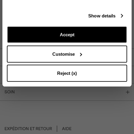
AJOUTER AU PANIER
Reste en contact
Show details
Abonnez-vous à notre newsletter pour rester informé des
TROUVER DANS LA BOUTIQUE
dernières actualités d'Aquazzura World.
Accept
Customise
DESCRIPTION
CONTINUEZ À VOUS ABONNER
Reject (x)
DÉTAIL
SOIN
EXPÉDITION ET RETOUR
AIDE