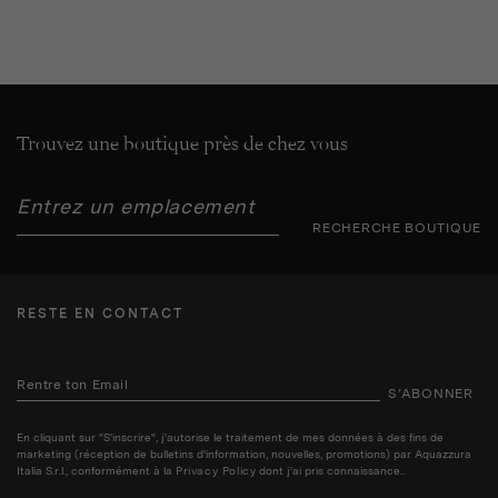
Trouvez une boutique près de chez vous
RECHERCHE BOUTIQUE
RESTE EN CONTACT
S’ABONNER
En cliquant sur "S'inscrire", j'autorise le traitement de mes données à des fins de
marketing (réception de bulletins d'information, nouvelles, promotions) par Aquazzura
Italia S.r.l., conformément à la
Privacy Policy
dont j'ai pris connaissance..