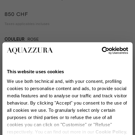
850 CHF
Taxes applicables incluses
COULEUR
ROSE
ROSE
product_color_select_label
This website uses cookies
We use both technical and, with your consent, profiling
GUIDE DES TAILLES
cookies to personalise content and ads, to provide social
media features and to analyse our traffic and track visitor
EU
behaviour. By clicking "Accept" you consent to the use of
all cookies we use. To granularly select only certain
purposes or third parties or to refuse the use of all
Sélectionner la taille (EU)
cookies you can click on "Customise" or "Refuse"
respectively. You can find out more in our
Cookie Policy.