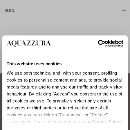
SOIN
EXPÉDITION ET RETOUR
AIDE
This website uses cookies
We use both technical and, with your consent, profiling
cookies to personalise content and ads, to provide social
media features and to analyse our traffic and track visitor
Comment prendre soin de vos chaussures
behaviour. By clicking "Accept" you consent to the use of
all cookies we use. To granularly select only certain
Aquazzura.
purposes or third parties or to refuse the use of all
cookies you can click on "Customise" or "Refuse"
BROSSAGE DU DAIM
respectively. You can find out more in our
Cookie Policy.