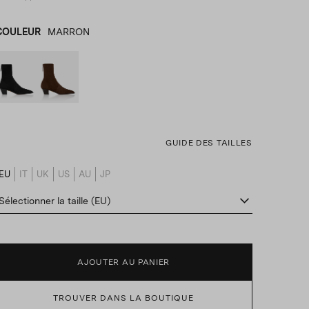
COULEUR
MARRON
NOIR
product_color_select_label
MARRON
GUIDE DES TAILLES
EU
IT
UK
US
AU
JP
product_size_translation_select_label
Sélectionner la taille (EU)
AJOUTER AU PANIER
TROUVER DANS LA BOUTIQUE