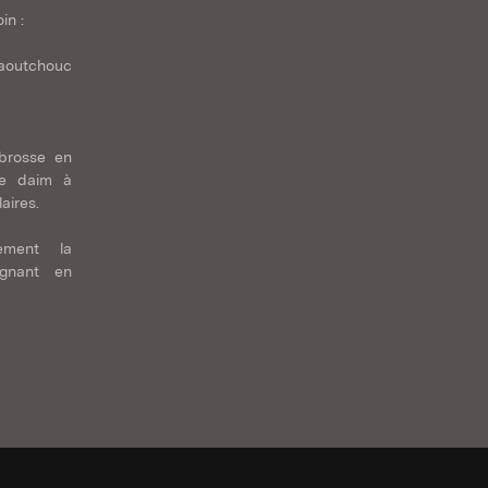
in :
caoutchouc
 brosse en
le daim à
aires.
tement la
ignant en