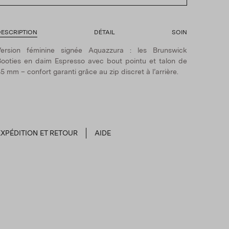
ESCRIPTION
DÉTAIL
SOIN
Version féminine signée Aquazzura : les Brunswick
ooties en daim Espresso avec bout pointu et talon de
5 mm – confort garanti grâce au zip discret à l’arrière.
EXPÉDITION ET RETOUR
AIDE