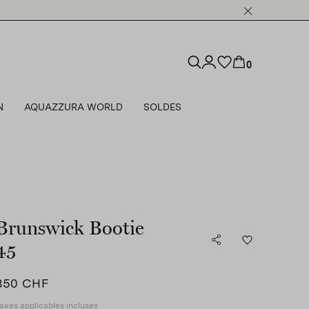
0
N
AQUAZZURA WORLD
SOLDES
Brunswick Bootie
45
850 CHF
axes applicables incluses