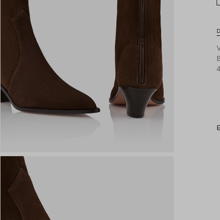
D
B
4