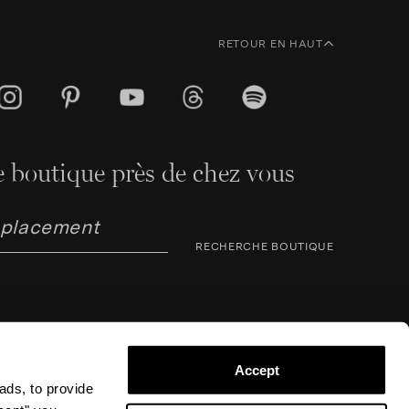
RETOUR EN HAUT
 boutique près de chez vous
RECHERCHE BOUTIQUE
Accept
ads, to provide
arno Corsini 8, 50123 Florence (FI), Italie – N° TVA /