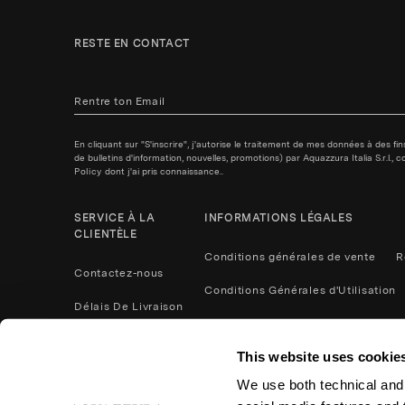
RESTE EN CONTACT
En cliquant sur "S'inscrire", j'autorise le traitement de mes données à des f
de bulletins d'information, nouvelles, promotions) par Aquazzura Italia S.r.l.
Policy
dont j'ai pris connaissance..
SERVICE À LA
INFORMATIONS LÉGALES
CLIENTÈLE
Conditions générales de vente
R
Contactez-nous
Conditions Générales d'Utilisation
Délais De Livraison
Politique de confidentialité
Méthodes De Paiement
This website uses cookie
Cookies
Contactez nous
We use both technical and,
Retours et remboursements