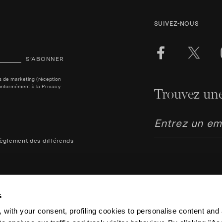
SUIVEZ-NOUS
S’ABONNER
ins de marketing (réception
, conformément à la
Privacy
Trouvez une
èglement des différends
s
 with your consent, profiling cookies to personalise content and 
Aquazzura Italia S.r.l. - Lung