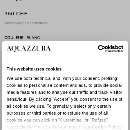
950 CHF
Taxes applicables incluses
COULEUR
BLANC
BLANC
product_color_select_label
AQUA
This website uses cookies
We use both technical and, with your consent, profiling
GUIDE DES TAILLES
cookies to personalise content and ads, to provide social
media features and to analyse our traffic and track visitor
EU
behaviour. By clicking "Accept" you consent to the use of
all cookies we use. To granularly select only certain
purposes or third parties or to refuse the use of all
Sélectionner la taille (EU)
cookies you can click on "Customise" or "Refuse"
respectively. You can find out more in our
Cookie Policy.