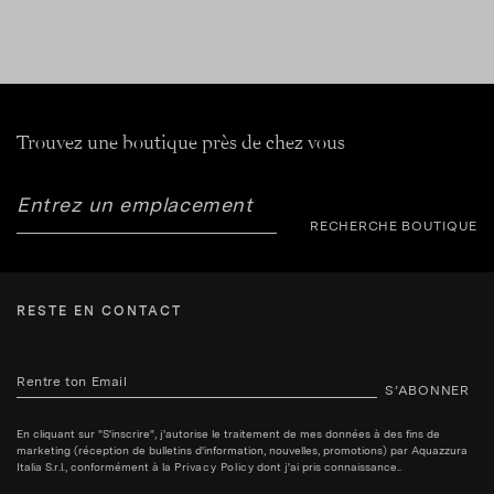
Trouvez une boutique près de chez vous
RECHERCHE BOUTIQUE
RESTE EN CONTACT
S’ABONNER
En cliquant sur "S'inscrire", j'autorise le traitement de mes données à des fins de
marketing (réception de bulletins d'information, nouvelles, promotions) par Aquazzura
Italia S.r.l., conformément à la
Privacy Policy
dont j'ai pris connaissance..