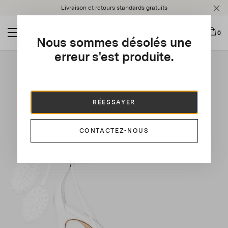
Please
Livraison et retours standards gratuits
note:
This
website
0
Nous sommes désolés une
includes
an
erreur s'est produite.
This is a carousel with auto-rotating slides. Activate any of t
accessibility
system.
RÉESSAYER
CONTACTEZ-NOUS