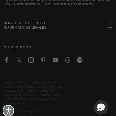
Italia S.r.l., conformément à la
Privacy Policy
dont j'ai pris connaissance..
SERVICE À LA CLIENTÈLE
INFORMATIONS LÉGALES
SUIVEZ-NOUS
Aquazzura Italia S.r.l. - Lungarno Corsini 8,
50123 Florence (FI), Italie – N° TVA / Code fiscal
IT06263170489 – Inscrite au Registre du
Commerce de Florence n° FI-614374 – Capital
social 1 000 000 €. © 2026 Aquazzura Italia S.r.l.
All rights reserved.
Accessibility
Powered by Triboo Digitale S.r.l.