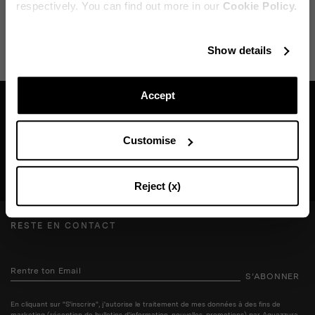
respectively. You can find out more in our
Cookie Policy.
EXPÉDITION ET RETOUR
AIDE
Reste en contact
Show details
Abonnez-vous à notre newsletter pour rester informé des
dernières actualités d'Aquazzura World.
Accept
Trouvez une boutique près de chez vous
Customise
CONTINUEZ À VOUS ABONNER
RECHERCHE BOUTIQUE
Reject (x)
RESTE EN CONTACT
S’ABONNER
En cliquant sur "S'inscrire", j'autorise le traitement de mes données à des fins de
marketing (réception de bulletins d'information, nouvelles, promotions) par Aquazzura