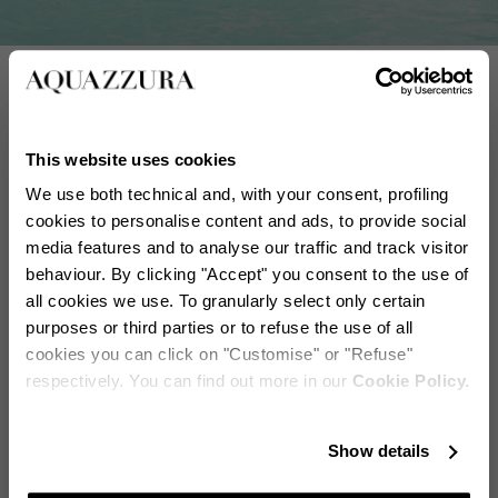
Sandales Scintillantes
ACHETER MAINTENANT
This website uses cookies
We use both technical and, with your consent, profiling
À ne pas manquer
cookies to personalise content and ads, to provide social
media features and to analyse our traffic and track visitor
behaviour. By clicking "Accept" you consent to the use of
all cookies we use. To granularly select only certain
purposes or third parties or to refuse the use of all
cookies you can click on "Customise" or "Refuse"
respectively. You can find out more in our
Cookie Policy.
Reste en contact
Show details
Abonnez-vous à notre newsletter pour rester informé des