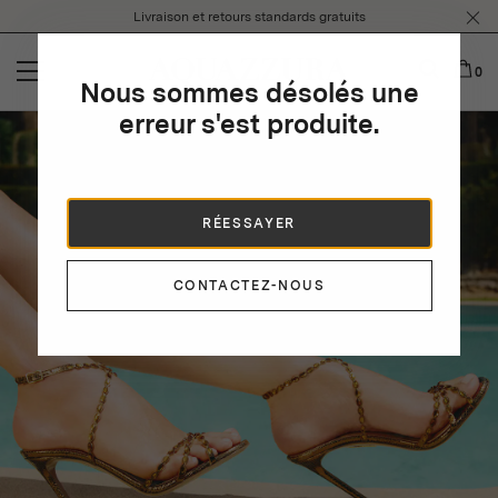
Please
Livraison et retours standards gratuits
note:
This
website
0
Nous sommes désolés une
includes
an
erreur s'est produite.
accessibility
system.
RÉESSAYER
CONTACTEZ-NOUS