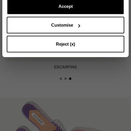
dernières actualités d'Aquazzura World.
Accept
Customise
CONTINUEZ À VOUS ABONNER
Reject (x)
ESCARPINS