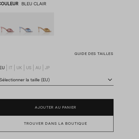
COULEUR
BLEU CLAIR
ROSE
product_color_select_label
BLEU CLAIR
OR ROSE
GUIDE DES TAILLES
EU
IT
UK
US
AU
JP
product_size_translation_select_label
Sélectionner la taille (EU)
AJOUTER AU PANIER
TROUVER DANS LA BOUTIQUE