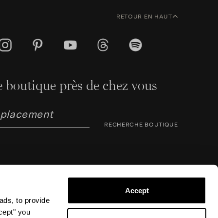
RETOUR EN HAUT
 boutique près de chez vous
RECHERCHE BOUTIQUE
Accept
ads, to provide
ccept" you
arno Corsini 8, 50123 Florence (FI), Italie – N° TVA /