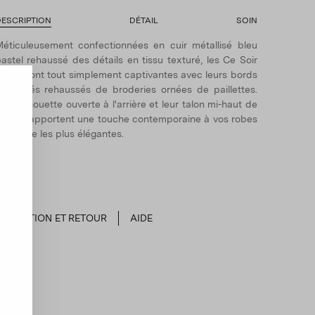
ESCRIPTION
DÉTAIL
SOIN
éticuleusement confectionnées en cuir métallisé bleu
astel rehaussé des détails en tissu texturé, les Ce Soir
ules sont tout simplement captivantes avec leurs bords
estonnés rehaussés de broderies ornées de paillettes.
eur silhouette ouverte à l'arrière et leur talon mi-haut de
5 mm apportent une touche contemporaine à vos robes
e soirée les plus élégantes.
EXPÉDITION ET RETOUR
AIDE