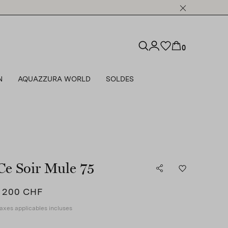
0
N
AQUAZZURA WORLD
SOLDES
Ce Soir Mule 75
1 200 CHF
axes applicables incluses