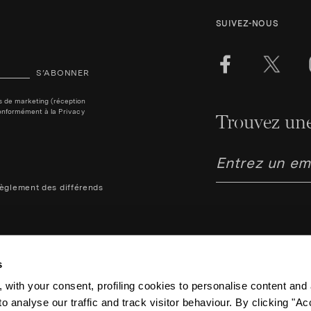
SUIVEZ-NOUS
S’ABONNER
ins de marketing (réception
, conformément à la
Privacy
Trouvez une
èglement des différends
s
 with your consent, profiling cookies to personalise content and 
o analyse our traffic and track visitor behaviour. By clicking "A
Aquazzura Italia S.r.l. - Lung