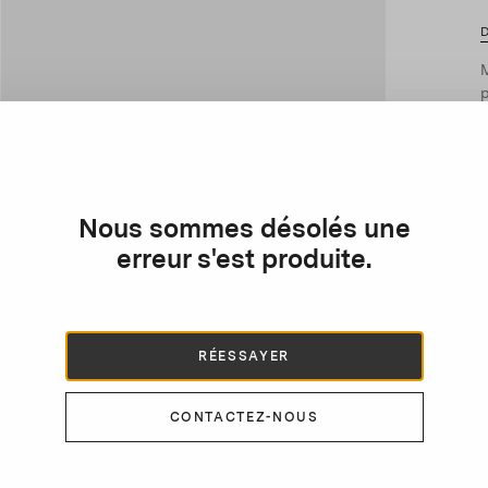
D
M
p
M
f
L
7
d
Nous sommes désolés une
erreur s'est produite.
RÉESSAYER
CONTACTEZ-NOUS