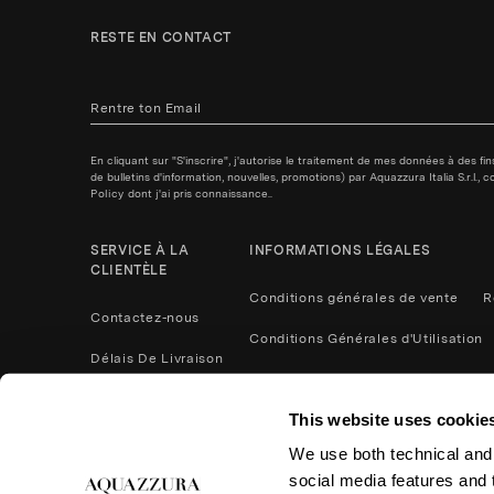
RESTE EN CONTACT
En cliquant sur "S'inscrire", j'autorise le traitement de mes données à des f
de bulletins d'information, nouvelles, promotions) par Aquazzura Italia S.r.l.
Policy
dont j'ai pris connaissance..
SERVICE À LA
INFORMATIONS LÉGALES
CLIENTÈLE
Conditions générales de vente
R
Contactez-nous
Conditions Générales d'Utilisation
Délais De Livraison
Politique de confidentialité
Méthodes De Paiement
This website uses cookie
Cookies
Contactez nous
We use both technical and,
Retours et remboursements
social media features and t
Entretien du Produit