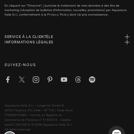
En cliquant sur "S'inscrire", j'autorise le traitement de mes données à des fins de
marketing (réception de bulletins d'information, nouvelles, promotions) par Aquazzura
Italia S.r.l., conformément à la
Privacy Policy
dont j'ai pris connaissance..
SERVICE À LA CLIENTÈLE
INFORMATIONS LÉGALES
SUIVEZ-NOUS
Aquazzura Italia S.r.l. - Lungarno Corsini 8,
50123 Florence (FI), Italie – N° TVA / Code fiscal
IT06263170489 – Inscrite au Registre du
Commerce de Florence n° FI-614374 – Capital
social 1 000 000 €. © 2026 Aquazzura Italia S.r.l.
All rights reserved.