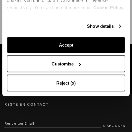
cookies you can click on "Customise" or "Refuse"
respectively. You can find out more in our
Cookie Policy.
EXPÉDITION ET RETOUR
AIDE
Show details
Accept
Trouvez une boutique près de chez vous
Customise
RECHERCHE BOUTIQUE
Reject (x)
RESTE EN CONTACT
S’ABONNER