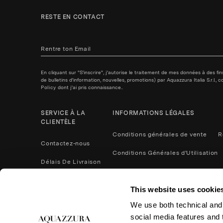
RESTE EN CONTACT
En cliquant sur "S'inscrire", j'autorise le traitement de mes données à des f
de bulletins d'information, nouvelles, promotions) par Aquazzura Italia S.r.l.
Policy
dont j'ai pris connaissance..
SERVICE À LA
INFORMATIONS LÉGALES
CLIENTÈLE
Conditions générales de vente
R
Contactez-nous
Conditions Générales d'Utilisation
Délais De Livraison
Politique de confidentialité
Méthodes De Paiement
This website uses cookie
Cookies
Contactez nous
We use both technical and,
Retours et remboursements
social media features and t
Entretien du Produit