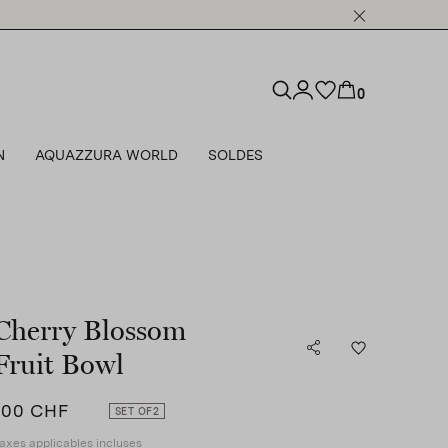
0
N
AQUAZZURA WORLD
SOLDES
Cherry Blossom
Fruit Bowl
100 CHF
SET OF
2
axes applicables incluses