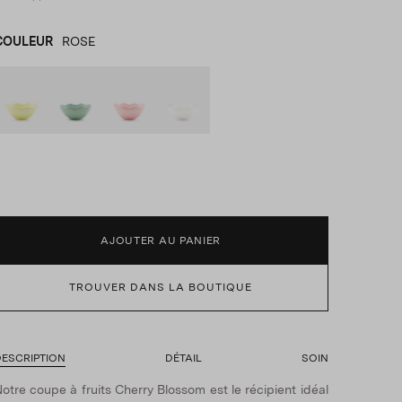
COULEUR
ROSE
JAUNE
product_color_select_label
VERT
ROSE
BLANC
AJOUTER AU PANIER
TROUVER DANS LA BOUTIQUE
ESCRIPTION
DÉTAIL
SOIN
otre coupe à fruits Cherry Blossom est le récipient idéal