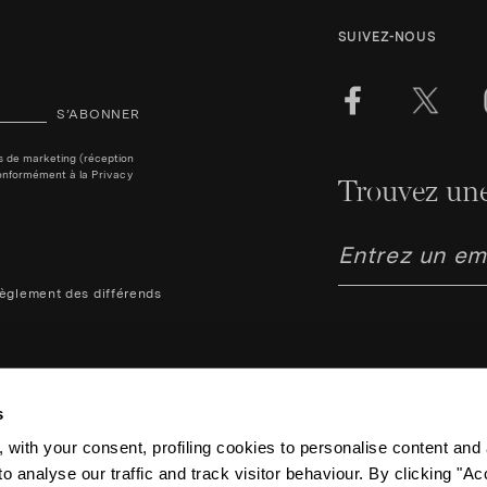
SUIVEZ-NOUS
S’ABONNER
ins de marketing (réception
, conformément à la
Privacy
Trouvez une
èglement des différends
s
 with your consent, profiling cookies to personalise content and 
o analyse our traffic and track visitor behaviour. By clicking "A
Aquazzura Italia S.r.l. - Lung