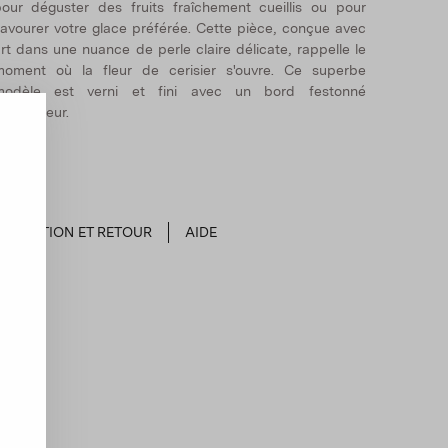
our déguster des fruits fraîchement cueillis ou pour
avourer votre glace préférée. Cette pièce, conçue avec
rt dans une nuance de perle claire délicate, rappelle le
moment où la fleur de cerisier s'ouvre. Ce superbe
modèle est verni et fini avec un bord festonné
ccrocheur.
EXPÉDITION ET RETOUR
AIDE