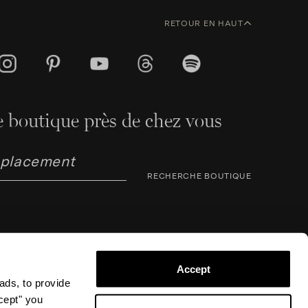
RETOUR EN HAUT
 boutique près de chez vous
RECHERCHE BOUTIQUE
Accept
ads, to provide
ccept" you
arno Corsini 8, 50123 Florence (FI), Italie – N° TVA /