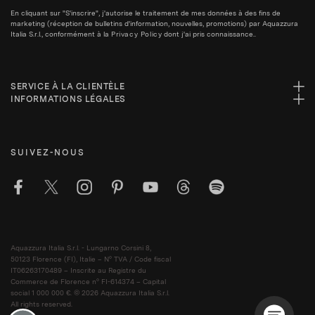
En cliquant sur "S'inscrire", j'autorise le traitement de mes données à des fins de
marketing (réception de bulletins d'information, nouvelles, promotions) par Aquazzura
Italia S.r.l., conformément à la
Privacy Policy
dont j'ai pris connaissance..
SERVICE À LA CLIENTÈLE
INFORMATIONS LÉGALES
SUIVEZ-NOUS
Aquazzura Italia S.r.l. - Lungarno Corsini 8,
50123 Florence (FI), Italie – N° TVA / Code fiscal
IT06263170489 – Inscrite au Registre du
Commerce de Florence n° FI-614374 – Capital
social 1 000 000 €. © 2026 Aquazzura Italia S.r.l.
All rights reserved.