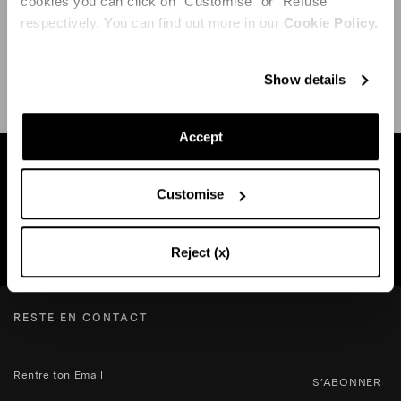
cookies you can click on "Customise" or "Refuse"
respectively. You can find out more in our
Cookie Policy.
EXPÉDITION ET RETOUR
AIDE
Show details
Accept
Trouvez une boutique près de chez vous
Customise
RECHERCHE BOUTIQUE
Reject (x)
RESTE EN CONTACT
S’ABONNER