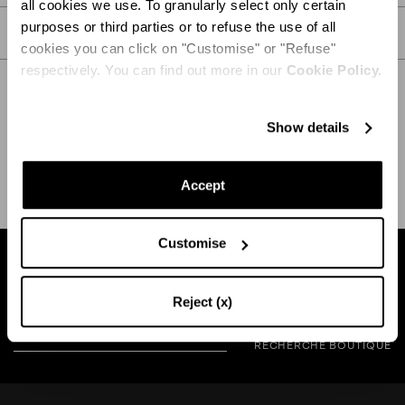
all cookies we use. To granularly select only certain
purposes or third parties or to refuse the use of all
SOIN
cookies you can click on "Customise" or "Refuse"
respectively. You can find out more in our
Cookie Policy.
Show details
EXPÉDITION ET RETOUR
AIDE
Accept
Customise
Trouvez une boutique près de chez vous
Reject (x)
RECHERCHE BOUTIQUE