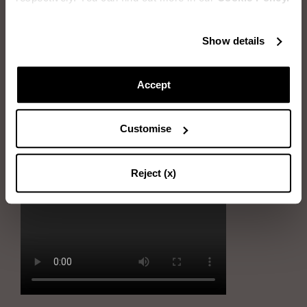
Articles dont vous aurez besoin: Eau, Savon neutre, Éponge, Chiffon
doux
Show details
Immerger l’éponge dans l’eau et l’essorer
Accept
Frotter doucement l’éponge sur les taches
Immerger l’éponge dans l’eau savonneuse et l’essorer
Customise
Enlever les taches en utilisant délicatement l’éponge
Sécher la chaussure avec le chiffon doux.
Reject (x)