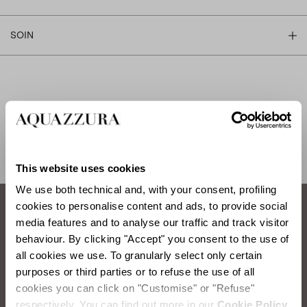
SOIN
EXPÉDITION ET RETOUR
AIDE
This website uses cookies
We use both technical and, with your consent, profiling
cookies to personalise content and ads, to provide social
media features and to analyse our traffic and track visitor
Comment prendre soin de vos chaussures
behaviour. By clicking "Accept" you consent to the use of
Aquazzura.
all cookies we use. To granularly select only certain
purposes or third parties or to refuse the use of all
cookies you can click on "Customise" or "Refuse"
NETTOYAGE DU SATIN
respectively. You can find out more in our
Cookie Policy.