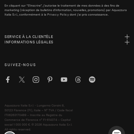
En cliquant sur "S'inscrire", j'autorise le traitement de mes données à des fins de
marketing (réception de bulletins d'information, nouvelles, promotions) par Aquazzura
Italia S.r.l., conformément à la
Privacy Policy
dont j'ai pris connaissance..
SERVICE À LA CLIENTÈLE
INFORMATIONS LÉGALES
SUIVEZ-NOUS
Aquazzura Italia S.r.l. - Lungarno Corsini 8,
50123 Florence (FI), Italie – N° TVA / Code fiscal
IT06263170489 – Inscrite au Registre du
Commerce de Florence n° FI-614374 – Capital
social 1 000 000 €. © 2026 Aquazzura Italia S.r.l.
All rights reserved.