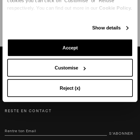
cookies you can click on "Customise" or "Refuse"
respectively. You can find out more in our
Cookie Policy.
EXPÉDITION ET RETOUR
AIDE
Show details
Accept
Trouvez une boutique près de chez vous
Customise
RECHERCHE BOUTIQUE
Reject (x)
RESTE EN CONTACT
S’ABONNER