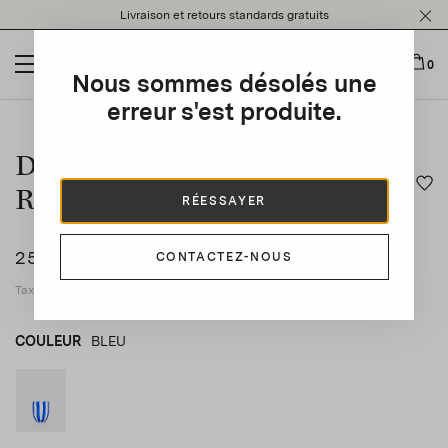
Please
Livraison et retours standards gratuits
note:
This
website
0
Nous sommes désolés une
includes
an
erreur s'est produite.
This is a carousel with auto-rotating slides. Activate any of t
accessibility
system.
Dolcevita Stripe Tumbler
Round
RÉESSAYER
250 CHF
CONTACTEZ-NOUS
SET OF
2
Taxes applicables incluses
COULEUR
BLEU
BLEU
product_color_select_label