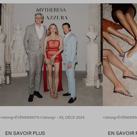
screen
reader;
Press
Control-
F10
to
open
an
accessibility
menu.
<strong>ÉVÉNEMENTS</strong> - 03, DÉCE 2024
<strong>ÉVÉNEMENT
EN SAVOIR PLUS
EN SAVOIR 