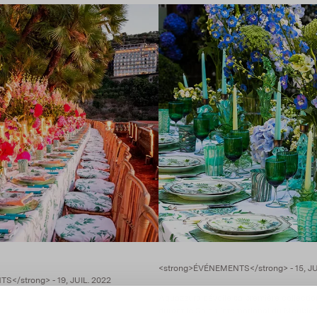
<strong>ÉVÉNEMENTS</strong> - 15, J
</strong> - 19, JUIL. 2022
Aquazzura dévoile sa première collecti
durant le Salon International du Meuble 