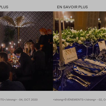
PLUS
EN SAVOIR PLUS
S</strong> - 04, OCT. 2020
<strong>ÉVÉNEMENTS</strong> - 02, O