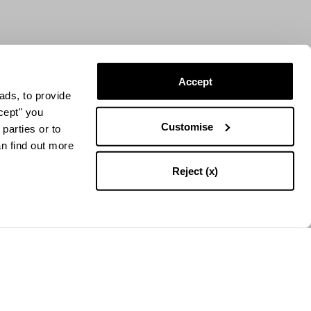
Accept
ads, to provide
ccept" you
Customise
parties or to
an find out more
Reject (x)