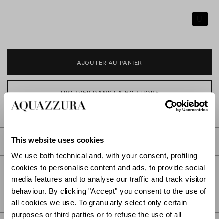
U
AJOUTER AU PANIER
TROUVER DANS LA BOUTIQUE
This website uses cookies
DESCRIPTION
We use both technical and, with your consent, profiling
cookies to personalise content and ads, to provide social
DÉTAIL
media features and to analyse our traffic and track visitor
behaviour. By clicking "Accept" you consent to the use of
SOIN
all cookies we use. To granularly select only certain
purposes or third parties or to refuse the use of all