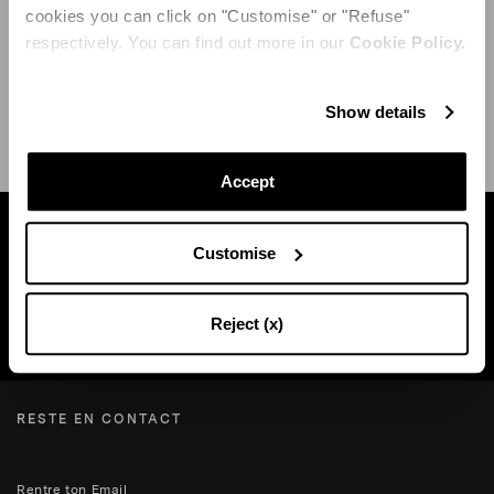
cookies you can click on "Customise" or "Refuse"
respectively. You can find out more in our
Cookie Policy.
EXPÉDITION ET RETOUR
AIDE
Show details
Accept
Trouvez une boutique près de chez vous
Customise
Reject (x)
RECHERCHE BOUTIQUE
RESTE EN CONTACT