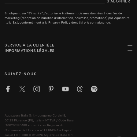
S’ABONNER
En cliquant sur "S'inscrire", j'autorise le traitement de mes données à des fins de
marketing (réception de bulletins d'information, nouvelles, promotions) par Aquazzura
Italia S.r.l., conformément à la
Privacy Policy
dont j'ai pris connaissance..
SERVICE À LA CLIENTÈLE
INFORMATIONS LÉGALES
SUIVEZ-NOUS
Aquazzura Italia S.r.l. - Lungarno Corsini 8,
50123 Florence (FI), Italie – N° TVA / Code fiscal
IT06263170489 – Inscrite au Registre du
Commerce de Florence n° FI-614374 – Capital
social 1 000 000 €. © 2026 Aquazzura Italia S.r.l.