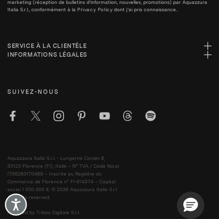
marketing (réception de bulletins d'information, nouvelles, promotions) par Aquazzura
Italia S.r.l., conformément à la
Privacy Policy
dont j'ai pris connaissance..
SERVICE À LA CLIENTÈLE
INFORMATIONS LÉGALES
SUIVEZ-NOUS
Aquazzura Italia S.r.l. - Lungarno Corsini 8,
50123 Florence (FI), Italie – N° TVA / Code fiscal
IT06263170489 – Inscrite au Registre du
Commerce de Florence n° FI-614374 – Capital
social 1 000 000 €. © 2026 Aquazzura Italia S.r.l.
All rights reserved.
Accessibility
Powered by Triboo Digitale S.r.l.