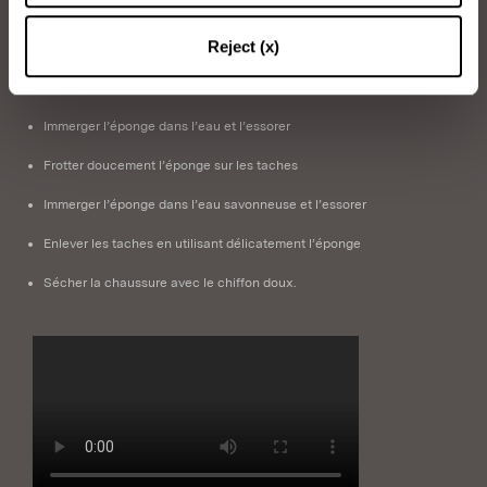
NETTOYAGE DU SATIN
Reject (x)
Articles dont vous aurez besoin: Eau, Savon neutre, Éponge, Chiffon
doux
Immerger l’éponge dans l’eau et l’essorer
Frotter doucement l’éponge sur les taches
Immerger l’éponge dans l’eau savonneuse et l’essorer
Enlever les taches en utilisant délicatement l’éponge
Sécher la chaussure avec le chiffon doux.