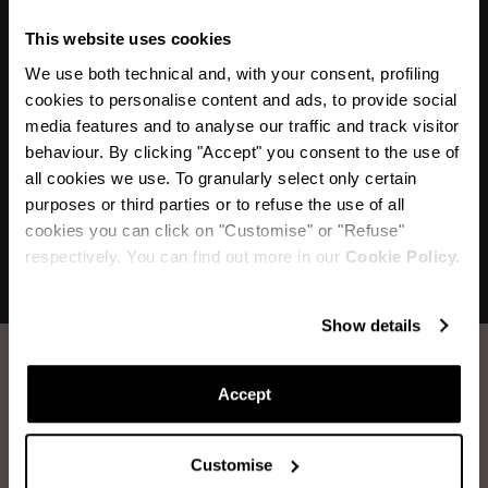
This website uses cookies
« Comme un champ glacé et cristallisé en fleurs,
We use both technical and, with your consent, profiling
cookies to personalise content and ads, to provide social
ma sandale Galactic Flower est un bijou sur vos
media features and to analyse our traffic and track visitor
pieds. »
behaviour. By clicking "Accept" you consent to the use of
all cookies we use. To granularly select only certain
purposes or third parties or to refuse the use of all
cookies you can click on "Customise" or "Refuse"
respectively. You can find out more in our
Cookie Policy.
Show details
Accept
Comment prendre soin de vos chaussures
Aquazzura.
Customise