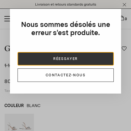
Please
Livraison et retours standards gratuits
note:
This
website
0
Nous sommes désolés une
includes
an
erreur s'est produite.
This is a carousel with auto-rotating slides. Activate any of t
accessibility
system.
Galactic Flower Sandal 95
RÉESSAYER
1 140 CHF
-30
%
CONTACTEZ-NOUS
800 CHF
Taxes applicables incluses
COULEUR
BLANC
ARGENT
product_color_select_label
BLANC