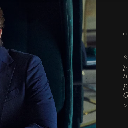
DE
«
p
t
p
G
»