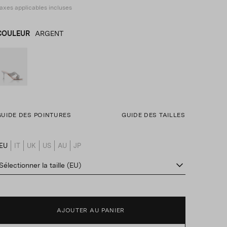
axes applicables incluses
COULEUR
ARGENT
ARGENT
product_color_select_label
GUIDE DES POINTURES
GUIDE DES TAILLES
EU
IT
UK
US
AU
JP
product_size_translation_select_label
Sélectionner la taille (EU)
AJOUTER AU PANIER