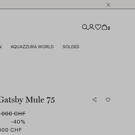
0
N
AQUAZZURA WORLD
SOLDES
Gatsby Mule 75
1 000 CHF
-40
%
600 CHF