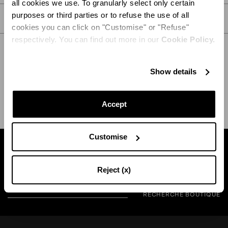
all cookies we use. To granularly select only certain
purposes or third parties or to refuse the use of all
SOIN
cookies you can click on "Customise" or "Refuse"
respectively. You can find out more in our
Cookie Policy.
Show details
EXPÉDITION ET RETOUR
AIDE
Accept
Customise
Trouvez une boutique près de chez vous
Reject (x)
RECHERCHE BOUTIQUE