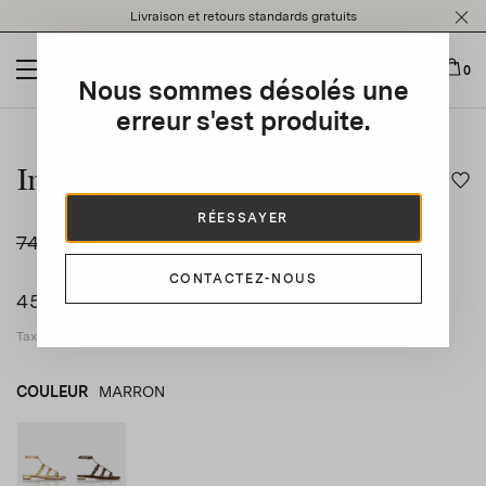
Please
Livraison et retours standards gratuits
note:
This
website
0
Nous sommes désolés une
includes
an
erreur s'est produite.
This is a carousel with auto-rotating slides. Activate any of t
accessibility
system.
Infinity Chain Sandal Flat
RÉESSAYER
745 CHF
-40
%
CONTACTEZ-NOUS
450 CHF
Taxes applicables incluses
COULEUR
MARRON
OR
product_color_select_label
MARRON