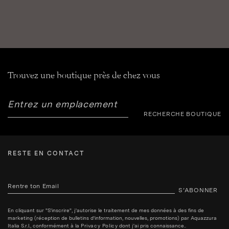
Trouvez une boutique près de chez vous
RECHERCHE BOUTIQUE
RESTE EN CONTACT
S’ABONNER
En cliquant sur "S'inscrire", j'autorise le traitement de mes données à des fins de
marketing (réception de bulletins d'information, nouvelles, promotions) par Aquazzura
Italia S.r.l., conformément à la
Privacy Policy
dont j'ai pris connaissance..