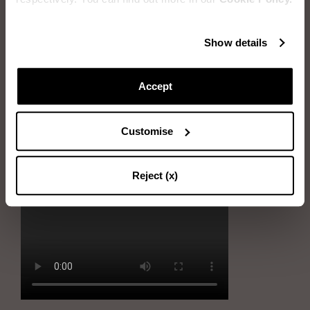
BROSSAGE DU DAIM
Show details
Articles dont vous aurez besoin :
Deux brosses : brosse en caoutchouc et brosse à poils
Accept
Tout d’abord, prendre la brosse en caoutchouc et nettoyer le daim à
l’aide de mouvements circulaires.
Customise
Ensuite, utiliser délicatement la brosse à poils, en peignant en
direction des poils de daim.
Reject (x)