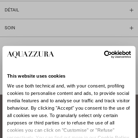
DÉTAIL
SOIN
EXPÉDITION ET RETOUR
AIDE
This website uses cookies
We use both technical and, with your consent, profiling
cookies to personalise content and ads, to provide social
media features and to analyse our traffic and track visitor
behaviour. By clicking "Accept" you consent to the use of
Comment prendre soin de vos chaussures
all cookies we use. To granularly select only certain
purposes or third parties or to refuse the use of all
Aquazzura.
cookies you can click on "Customise" or "Refuse"
respectively. You can find out more in our
Cookie Policy.