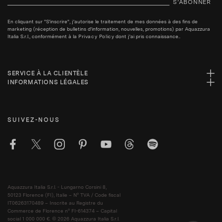
S’ABONNER
En cliquant sur "S'inscrire", j'autorise le traitement de mes données à des fins de
marketing (réception de bulletins d'information, nouvelles, promotions) par Aquazzura
Italia S.r.l., conformément à la
Privacy Policy
dont j'ai pris connaissance..
SERVICE À LA CLIENTÈLE
INFORMATIONS LÉGALES
SUIVEZ-NOUS
Aquazzura Italia S.r.l. - Lungarno Corsini 8,
50123 Florence (FI), Italie – N° TVA / Code fiscal
IT06263170489 – Inscrite au Registre du
Commerce de Florence n° FI-614374 – Capital
social 1 000 000 €. © 2026 Aquazzura Italia S.r.l.