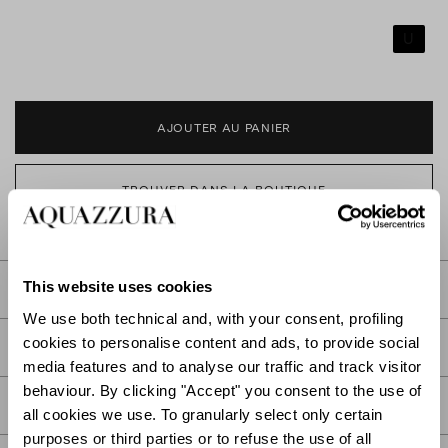
U
AJOUTER AU PANIER
TROUVER DANS LA BOUTIQUE
This website uses cookies
DESCRIPTION
We use both technical and, with your consent, profiling
cookies to personalise content and ads, to provide social
DÉTAIL
media features and to analyse our traffic and track visitor
behaviour. By clicking "Accept" you consent to the use of
SOIN
all cookies we use. To granularly select only certain
purposes or third parties or to refuse the use of all