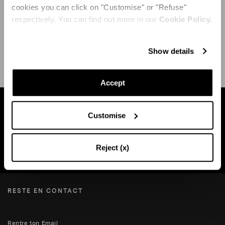
cookies you can click on "Customise" or "Refuse"
respectively. You can find out more in our
Cookie Policy.
EXPÉDITION ET RETOUR
AIDE
Show details
Accept
Trouvez une boutique près de chez vous
Customise
Reject (x)
RECHERCHE BOUTIQUE
RESTE EN CONTACT