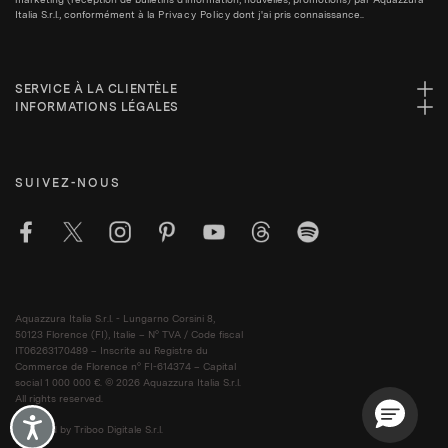
Italia S.r.l., conformément à la
Privacy Policy
dont j'ai pris connaissance..
SERVICE À LA CLIENTÈLE
INFORMATIONS LÉGALES
SUIVEZ-NOUS
Aquazzura Italia S.r.l. - Lungarno Corsini 8,
50123 Florence (FI), Italie – N° TVA / Code fiscal
IT06263170489 – Inscrite au Registre du
Commerce de Florence n° FI-614374 – Capital
social 1 000 000 €. © 2026 Aquazzura Italia S.r.l.
All rights reserved.
Accessibility
Powered by Triboo Digitale S.r.l.