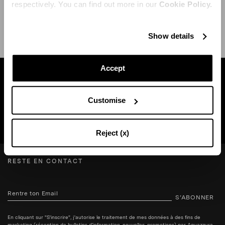
respectively. You can find out more in our
Cookie Policy.
EXPÉDITION ET RETOUR
AIDE
Show details
Accept
Trouvez une boutique près de chez vous
Customise
RECHERCHE BOUTIQUE
Reject (x)
RESTE EN CONTACT
S’ABONNER
En cliquant sur "S'inscrire", j'autorise le traitement de mes données à des fins de
marketing (réception de bulletins d'information, nouvelles, promotions) par Aquazzura