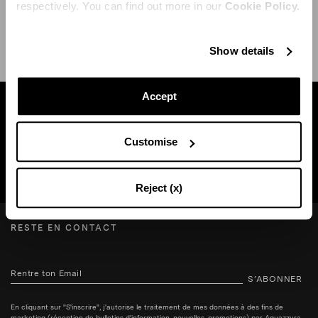
respectively. You can find out more in our
Cookie Policy.
EXPÉDITION ET RETOUR
AIDE
Show details
Accept
Trouvez une boutique près de chez vous
Customise
RECHERCHE BOUTIQUE
Reject (x)
RESTE EN CONTACT
S’ABONNER
En cliquant sur "S'inscrire", j'autorise le traitement de mes données à des fins de
marketing (réception de bulletins d'information, nouvelles, promotions) par Aquazzura