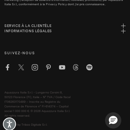
Italia S.r.l., conformément à la
Privacy Policy
dont j'ai pris connaissance..
SERVICE À LA CLIENTÈLE
INFORMATIONS LÉGALES
SUIVEZ-NOUS
Aquazzura Italia S.r.l. - Lungarno Corsini 8,
50123 Florence (FI), Italie – N° TVA / Code fiscal
IT06263170489 – Inscrite au Registre du
Commerce de Florence n° FI-614374 – Capital
social 1 000 000 €. © 2026 Aquazzura Italia S.r.l.
All rights reserved.
Accessibility
Powered by Triboo Digitale S.r.l.