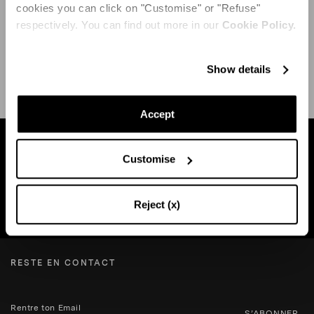
cookies you can click on "Customise" or "Refuse"
respectively. You can find out more in our
Cookie Policy.
EXPÉDITION ET RETOUR
AIDE
Show details
Accept
Trouvez une boutique près de chez vous
Customise
Reject (x)
RECHERCHE BOUTIQUE
RESTE EN CONTACT
S’ABONNER