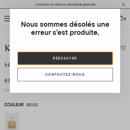
Please
Livraison et retours standards gratuits
note:
This
website
0
Nous sommes désolés une
includes
an
erreur s'est produite.
This is a carousel with auto-rotating slides. Activate any of t
accessibility
system.
Kahlo Mini Tote
RÉESSAYER
1 085 CHF
-40
%
CONTACTEZ-NOUS
655 CHF
Taxes applicables incluses
COULEUR
BEIGE
BEIGE
product_color_select_label