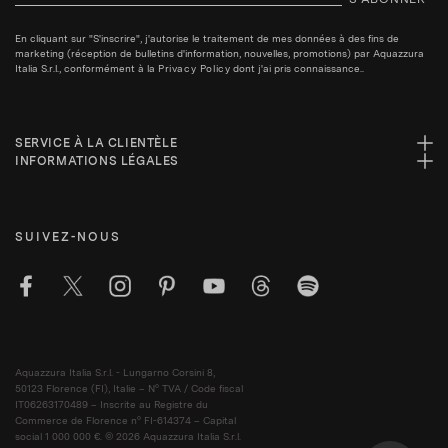
En cliquant sur "S'inscrire", j'autorise le traitement de mes données à des fins de
marketing (réception de bulletins d'information, nouvelles, promotions) par Aquazzura
Italia S.r.l., conformément à la
Privacy Policy
dont j'ai pris connaissance..
SERVICE À LA CLIENTÈLE
INFORMATIONS LÉGALES
SUIVEZ-NOUS
Aquazzura Italia S.r.l. - Lungarno Corsini 8,
50123 Florence (FI), Italie – N° TVA / Code fiscal
IT06263170489 – Inscrite au Registre du
Commerce de Florence n° FI-614374 – Capital
social 1 000 000 €. © 2026 Aquazzura Italia S.r.l.