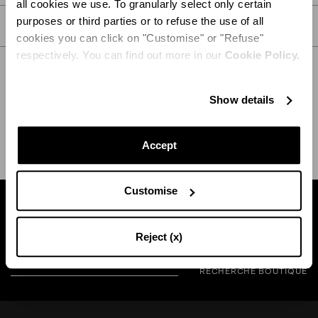
all cookies we use. To granularly select only certain
purposes or third parties or to refuse the use of all
SOIN
cookies you can click on "Customise" or "Refuse"
respectively. You can find out more in our
Cookie Policy.
Show details
EXPÉDITION ET RETOUR
AIDE
Accept
Customise
Trouvez une boutique près de chez vous
Reject (x)
RECHERCHE BOUTIQUE