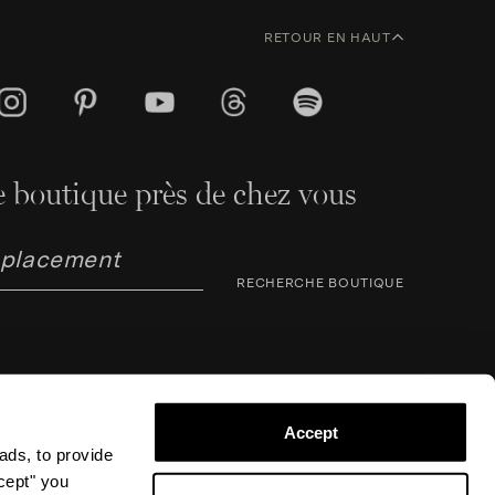
RETOUR EN HAUT
 boutique près de chez vous
RECHERCHE BOUTIQUE
Accept
ads, to provide
ccept" you
arno Corsini 8, 50123 Florence (FI), Italie – N° TVA /