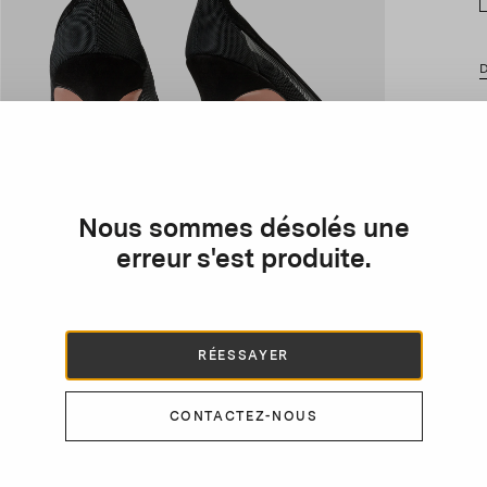
D
N
P
b
s
Nous sommes désolés une
erreur s'est produite.
RÉESSAYER
CONTACTEZ-NOUS