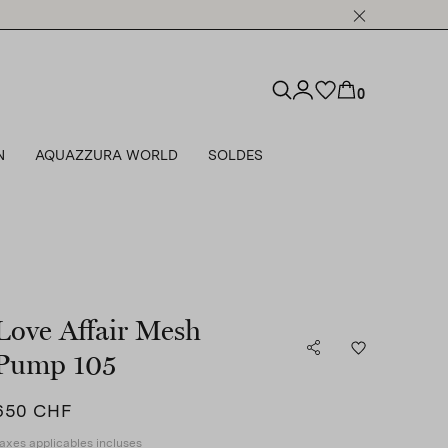
0
N
AQUAZZURA WORLD
SOLDES
Love Affair Mesh
Pump 105
650 CHF
axes applicables incluses