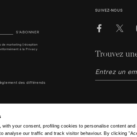
SUIVEZ-NOUS
S’ABONNER
ins de marketing (réception
, conformément à la
Privacy
Trouvez une
èglement des différends
s
 with your consent, profiling cookies to personalise content and 
o analyse our traffic and track visitor behaviour. By clicking "A
Aquazzura Italia S.r.l. - Lung