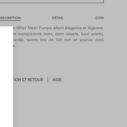
ESCRIPTION
DÉTAIL
SOIN
os Love Affair Mesh Pumps allient élégance et légèreté.
anneaux transparents noirs, daim souple, bout pointu,
ride cheville, talons fins de 105 mm et ananas doré
ignature.
EXPÉDITION ET RETOUR
AIDE