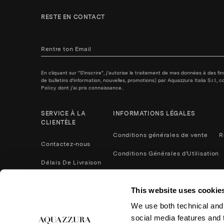
RESTE EN CONTACT
En cliquant sur "S'inscrire", j'autorise le traitement de mes données à des f
de bulletins d'information, nouvelles, promotions) par Aquazzura Italia S.r.l.
Policy
dont j'ai pris connaissance..
SERVICE À LA
INFORMATIONS LÉGALES
CLIENTÈLE
Conditions générales de vente
R
Contactez-nous
Conditions Générales d'Utilisation
Délais De Livraison
Politique de confidentialité
Méthodes De Paiement
This website uses cookie
Cookies
Contactez nous
We use both technical and,
Retours et remboursements
social media features and t
Entretien du Produit