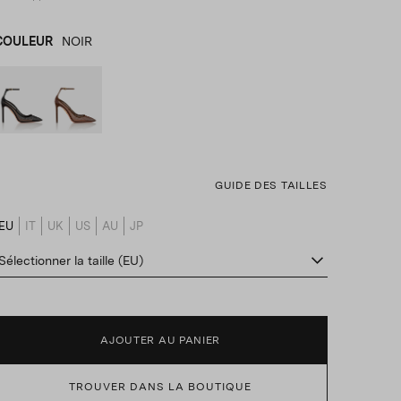
COULEUR
NOIR
NOIR
product_color_select_label
MARRON
GUIDE DES TAILLES
EU
IT
UK
US
AU
JP
product_size_translation_select_label
Sélectionner la taille (EU)
AJOUTER AU PANIER
TROUVER DANS LA BOUTIQUE