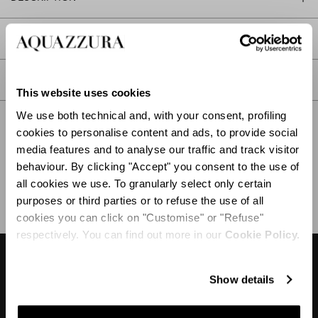
DÉTAIL
SOIN
This website uses cookies
We use both technical and, with your consent, profiling
cookies to personalise content and ads, to provide social
media features and to analyse our traffic and track visitor
behaviour. By clicking "Accept" you consent to the use of
EXPÉDITION ET RETOUR
AIDE
all cookies we use. To granularly select only certain
purposes or third parties or to refuse the use of all
cookies you can click on "Customise" or "Refuse"
respectively. You can find out more in our
Cookie Policy.
DESIGNER'S TIPS
Show details