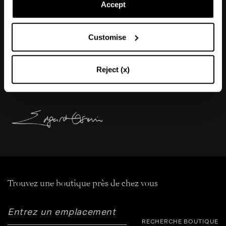
Accept
"Toutes les garde-robes féminines devraient
inclure une paire de mocassins. Les mocassins
Customise
Martin sont des beautés intemporelles, conçues
pour traverser le temps et rehausser
Reject (x)
éternellement votre garde-robe."
Trouvez une boutique près de chez vous
RECHERCHE BOUTIQUE