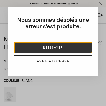
Please
Livraison et retours standards gratuits
note:
This
website
0
Nous sommes désolés une
includes
an
erreur s'est produite.
This is a carousel with auto-rotating slides. Activate any of t
accessibility
system.
Mini Flower Crochet Bucket
Hat
RÉESSAYER
400 CHF
CONTACTEZ-NOUS
Taxes applicables incluses
COULEUR
BLANC
BLANC
product_color_select_label