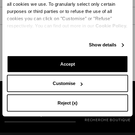
all cookies we use. To granularly select only certain
purposes or third parties or to refuse the use of all
SOIN
cookies you can click on "Customise" or "Refuse"
respectively. You can find out more in our
Cookie Policy.
Show details
EXPÉDITION ET RETOUR
AIDE
Accept
Customise
Trouvez une boutique près de chez vous
Reject (x)
RECHERCHE BOUTIQUE