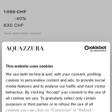
1 050 CHF
-40
%
630 CHF
Taxes applicables incluses
COULEUR
NOIR
NOIR
product_color_select_label
This website uses cookies
We use both technical and, with your consent, profiling
cookies to personalise content and ads, to provide social
GUIDE DES TAILLES
media features and to analyse our traffic and track visitor
behaviour. By clicking "Accept" you consent to the use of
EU
all cookies we use. To granularly select only certain
purposes or third parties or to refuse the use of all
cookies you can click on "Customise" or "Refuse"
Sélectionner la taille (EU)