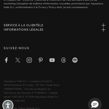
marketing (réception de bulletins d'information, nouvelles, promotions) par Aquazzura
Italia S.r.l., conformément à la
Privacy Policy
dont j'ai pris connaissance..
SERVICE À LA CLIENTÈLE
INFORMATIONS LÉGALES
SUIVEZ-NOUS
Aquazzura Italia S.r.l. - Lungarno Corsini 8,
50123 Florence (FI), Italie – N° TVA / Code fiscal
IT06263170489 – Inscrite au Registre du
Commerce de Florence n° FI-614374 – Capital
social 1 000 000 €. © 2026 Aquazzura Italia S.r.l.
All rights reserved.
Accessibility
Powered by Triboo Digitale S.r.l.