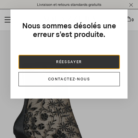
Please
Livraison et retours standards gratuits
note:
This
website
0
Nous sommes désolés une
includes
an
erreur s'est produite.
This is a carousel with auto-rotating slides. Activate any of t
accessibility
system.
RÉESSAYER
CONTACTEZ-NOUS