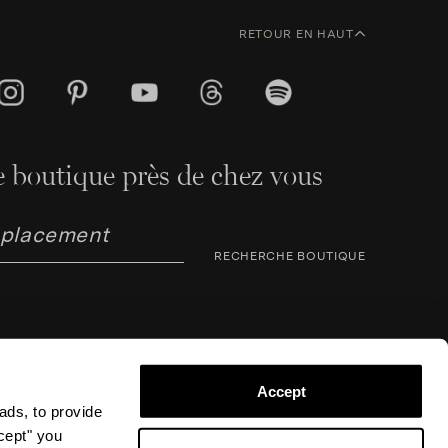
RETOUR EN HAUT
 boutique près de chez vous
RECHERCHE BOUTIQUE
Accept
ads, to provide
ccept" you
arno Corsini 8, 50123 Florence (FI), Italie – N° TVA /