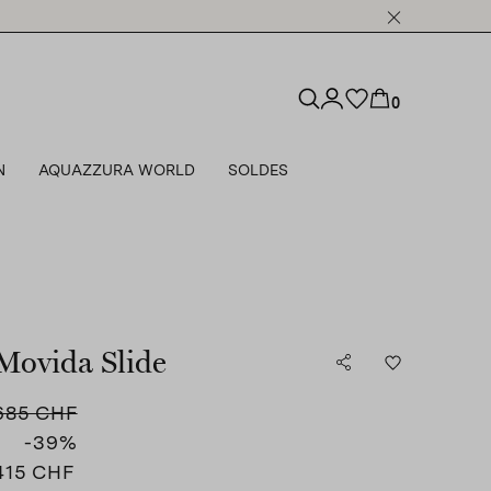
0
N
AQUAZZURA WORLD
SOLDES
Movida Slide
685 CHF
-39
%
415 CHF