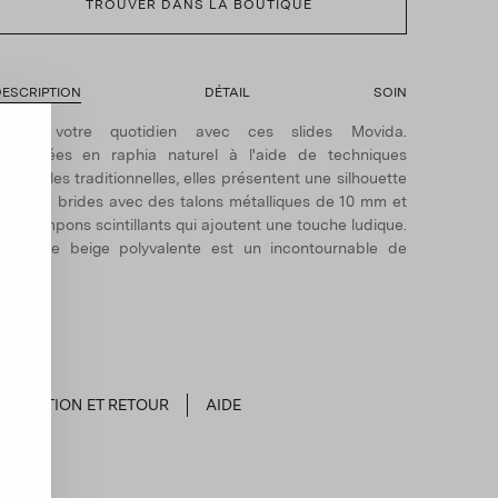
TROUVER DANS LA BOUTIQUE
ESCRIPTION
DÉTAIL
SOIN
Élevez votre quotidien avec ces slides Movida.
abriquées en raphia naturel à l'aide de techniques
rtisanales traditionnelles, elles présentent une silhouette
imple à brides avec des talons métalliques de 10 mm et
es pompons scintillants qui ajoutent une touche ludique.
a teinte beige polyvalente est un incontournable de
'été.
EXPÉDITION ET RETOUR
AIDE