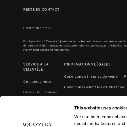
RESTE EN CONTACT
En cliquant sur "S'inscrire", j'autorise le traitement de mes données à des f
de bulletins d'information, nouvelles, promotions) par Aquazzura Italia S.r.l.
Policy
dont j'ai pris connaissance..
SERVICE À LA
INFORMATIONS LÉGALES
CLIENTÈLE
Conditions générales de vente
R
Contactez-nous
Conditions Générales d'Utilisation
Délais De Livraison
Politique de confidentialité
Méthodes De Paiement
This website uses cookie
Cookies
Contactez nous
We use both technical and,
Retours et remboursements
social media features and t
Entretien du Produit