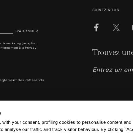
SUIVEZ-NOUS
S’ABONNER
ins de marketing (réception
, conformément à la
Privacy
Trouvez une
èglement des différends
s
 with your consent, profiling cookies to personalise content and 
o analyse our traffic and track visitor behaviour. By clicking "A
Aquazzura Italia S.r.l. - Lung