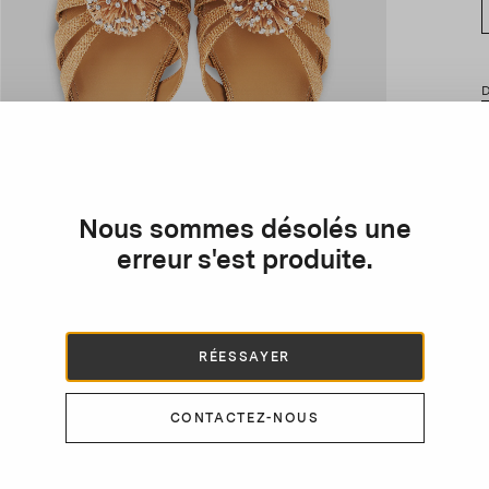
D
F
a
s
d
Nous sommes désolés une
L
erreur s'est produite.
l
RÉESSAYER
CONTACTEZ-NOUS