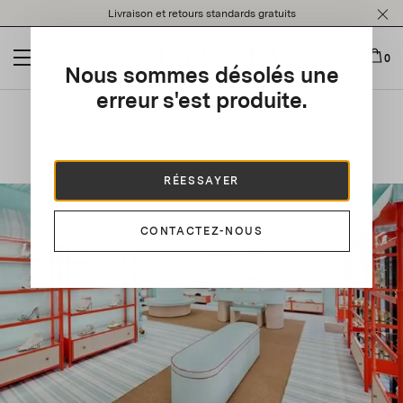
Please
Livraison et retours standards gratuits
note:
This
website
0
Nous sommes désolés une
includes
an
erreur s'est produite.
accessibility
system.
Nos Boutiques
RÉESSAYER
CONTACTEZ-NOUS