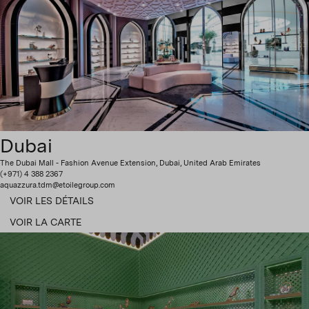
Dubai
The Dubai Mall - Fashion Avenue Extension, Dubai, United Arab Emirates
(+971) 4 388 2367
aquazzura.tdm@etoilegroup.com
VOIR LES DÉTAILS
VOIR LA CARTE