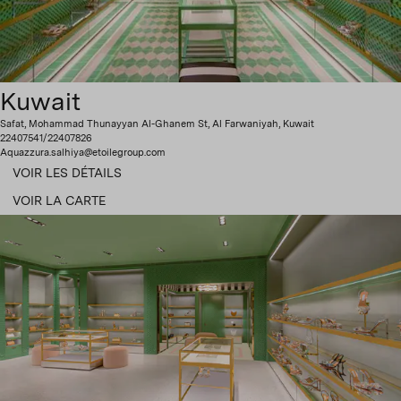
Kuwait
Safat, Mohammad Thunayyan Al-Ghanem St, Al Farwaniyah, Kuwait
22407541/22407826
Aquazzura.salhiya@etoilegroup.com
VOIR LES DÉTAILS
VOIR LA CARTE