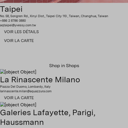
Taipei
No. 58, Songren Rd., Xinyi Dist., Taipei City 110 , Taiwan, Changhua, Taiwan
+886 2 8786 0880
aqtaipei@yvessy.com.tw
VOIR LES DÉTAILS
VOIR LA CARTE
Shop in Shops
La Rinascente Milano
Piazza Del Duomo, Lombardy, Italy
larinascente.milan@aquazzura.com
VOIR LA CARTE
Galeries Lafayette, Parigi,
Haussmann