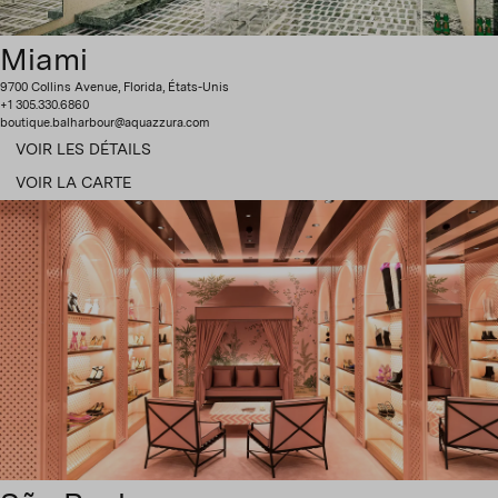
Miami
9700 Collins Avenue, Florida, États-Unis
+1 305.330.6860
boutique.balharbour@aquazzura.com
VOIR LES DÉTAILS
VOIR LA CARTE