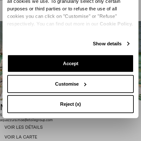
all cookies we use. To granularly select only certain
VOIR LES DÉTAILS
purposes or third parties or to refuse the use of all
cookies you can click on "Customise" or "Refuse"
VOIR LA CARTE
respectively. You can find out more in our
Cookie Policy.
Show details
Reste en contact
Abonnez-vous à notre newsletter pour rester informé des
Accept
dernières actualités d'Aquazzura World.
Customise
CONTINUEZ À VOUS ABONNER
Reject (x)
Mall of Emirates
Sheikh Zayed Rd - Al Barsha - Al Barsha 1 - Dubai - United Arab Emiratesi 042846461
aquazzura.moe@etoilegroup.com
VOIR LES DÉTAILS
VOIR LA CARTE