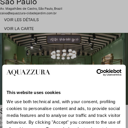
São Paulo
Av. Magalhães de Castro, São Paulo, Brazil
caixa@aquazzura-cidadejardim.com.br
VOIR LES DÉTAILS
VOIR LA CARTE
This website uses cookies
We use both technical and, with your consent, profiling
cookies to personalise content and ads, to provide social
São Paulo Shop
media features and to analyse our traffic and track visitor
CJ Shops – Shoe Salon Rua Haddock Lobo, 1626 – 1° piso , São Paulo, Brazil
behaviour. By clicking "Accept" you consent to the use of
(+11) 3198 8226
shoessalon@cjshops.com.br