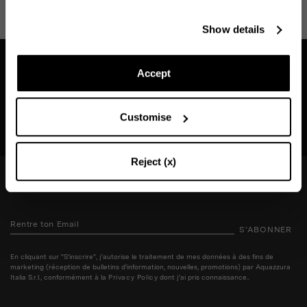
Reste en contact
Show details
Abonnez-vous à notre newsletter pour rester informé des
dernières actualités d'Aquazzura World.
Accept
Trouvez une boutique près de chez vous
Customise
RECHERCHE BOUTIQUE
CONTINUEZ À VOUS ABONNER
Reject (x)
RESTE EN CONTACT
S’ABONNER
En cliquant sur "S'inscrire", j'autorise le traitement de mes données à des fins de
marketing (réception de bulletins d'information, nouvelles, promotions) par Aquazzura
Italia S.r.l., conformément à la
Privacy Policy
dont j'ai pris connaissance..