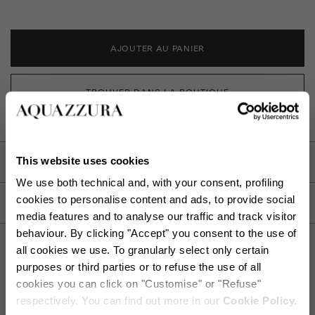
AJOUTER AU PANIER
TROUVER DANS LA BOUTIQUE
This website uses cookies
DESCRIPTION
We use both technical and, with your consent, profiling
cookies to personalise content and ads, to provide social
DÉTAIL
media features and to analyse our traffic and track visitor
behaviour. By clicking "Accept" you consent to the use of
all cookies we use. To granularly select only certain
purposes or third parties or to refuse the use of all
cookies you can click on "Customise" or "Refuse"
EXPÉDITION ET RETOUR
AIDE
respectively. You can find out more in our
Cookie Policy.