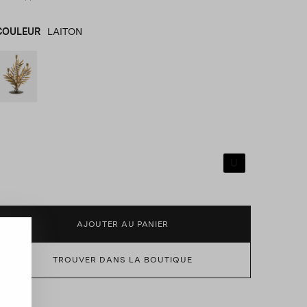
COULEUR
LAITON
LAITON
product_color_select_label
U
AJOUTER AU PANIER
TROUVER DANS LA BOUTIQUE