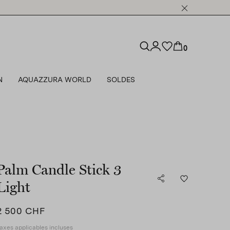
0
N
AQUAZZURA WORLD
SOLDES
Palm Candle Stick 3
Light
2 500 CHF
axes applicables incluses