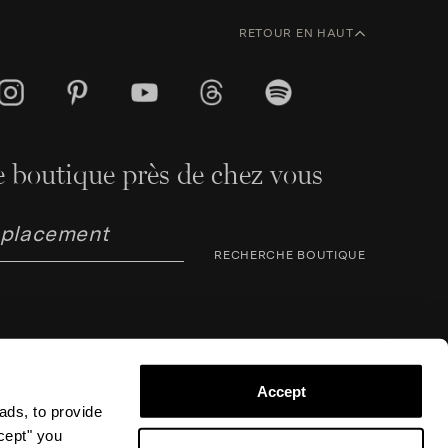
RETOUR EN HAUT
 boutique près de chez vous
RECHERCHE BOUTIQUE
Accept
ads, to provide
arno Corsini 8, 50123 Florence (FI), Italie – N° TVA /
ccept" you