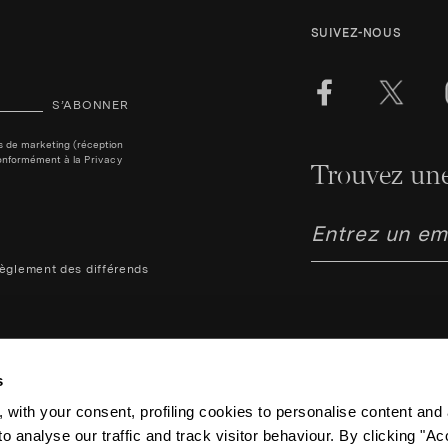
SUIVEZ-NOUS
S’ABONNER
ins de marketing (réception
, conformément à la
Privacy
Trouvez une
èglement des différends
s
 with your consent, profiling cookies to personalise content and 
Aquazzura Italia S.r.l. - Lung
o analyse our traffic and track visitor behaviour. By clicking "A