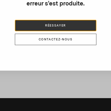
erreur s'est produite.
D
A
c
e
RÉESSAYER
s
d
CONTACTEZ-NOUS