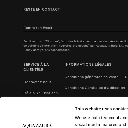
RESTE EN CONTACT
En cliquant sur "S'inscrire", j'autorise le traitement de mes données à des f
de bulletins d'information, nouvelles, promotions) par Aquazzura Italia S.r.l.
Policy
dont j'ai pris connaissance..
SERVICE À LA
INFORMATIONS LÉGALES
CLIENTÈLE
Conditions générales de vente
R
Contactez-nous
Conditions Générales d'Utilisation
Délais De Livraison
Politique de confidentialité
Méthodes De Paiement
This website uses cookie
Cookies
Contactez nous
We use both technical and,
Retours et remboursements
social media features and t
Entretien du Produit