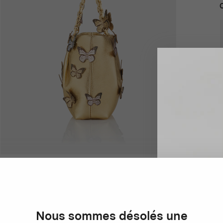
D
M
Reste e
m
Nous sommes désolés une