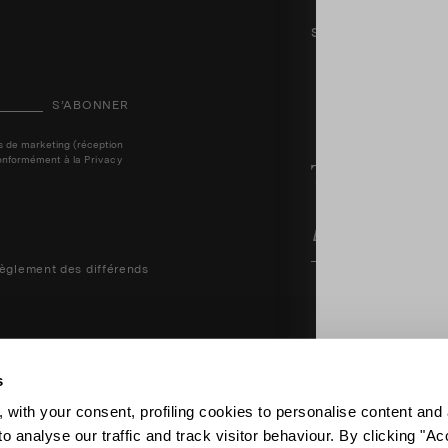
SUIVEZ-NOUS
S’ABONNER
ins de marketing (réception
, conformément à la
Privacy
Trouvez une
èglement des différends
s
 with your consent, profiling cookies to personalise content and 
Aquazzura Italia S.r.l. - Lung
o analyse our traffic and track visitor behaviour. By clicking "A