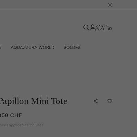
0
N
AQUAZZURA WORLD
SOLDES
Papillon Mini Tote
950 CHF
axes applicables incluses