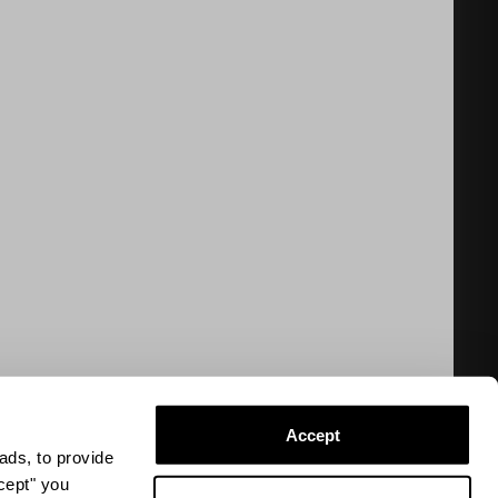
RETOUR EN HAUT
 boutique près de chez vous
RECHERCHE BOUTIQUE
Accept
ads, to provide
arno Corsini 8, 50123 Florence (FI), Italie – N° TVA /
ccept" you