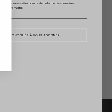
 à notre newsletter pour rester informé des dernières
ilhouette épurée. Fabriqué en cuir métallisé décliné dans
'Aquazzura World.
une teinte légèrement dorée, il est suspendu à une
andoulière chaîne pour une finition féminine. Portez-le
vec une mini-robe gaie à votre prochaine garden party.
CONTINUEZ À VOUS ABONNER
EXPÉDITION ET RETOUR
AIDE