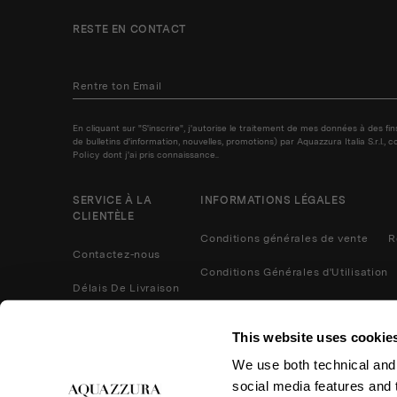
RESTE EN CONTACT
En cliquant sur "S'inscrire", j'autorise le traitement de mes données à des f
de bulletins d'information, nouvelles, promotions) par Aquazzura Italia S.r.l.
Policy
dont j'ai pris connaissance..
SERVICE À LA
INFORMATIONS LÉGALES
CLIENTÈLE
Conditions générales de vente
R
Contactez-nous
Conditions Générales d'Utilisation
Délais De Livraison
Politique de confidentialité
Méthodes De Paiement
This website uses cookie
Cookies
Contactez nous
We use both technical and,
Retours et remboursements
social media features and t
Entretien du Produit