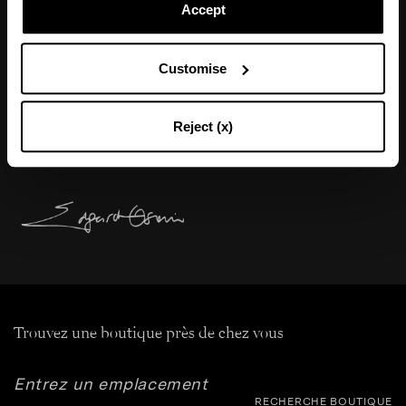
Accept
"J’ai conçu la sandale Papillon avec des
Customise
atmosphères de conte de fées à l’esprit en
couvrant délicatement la silhouette féminine de
Reject (x)
papillons flottants et colorés."
Trouvez une boutique près de chez vous
RECHERCHE BOUTIQUE