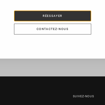
p
b
RÉESSAYER
d
c
CONTACTEZ-NOUS
SUIVEZ-NOUS