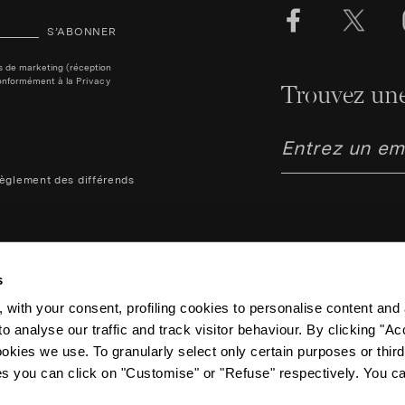
S’ABONNER
ins de marketing (réception
, conformément à la
Privacy
Trouvez une
èglement des différends
s
 with your consent, profiling cookies to personalise content and 
o analyse our traffic and track visitor behaviour. By clicking "A
Aquazzura Italia S.r.l. - Lung
Code fiscal IT06263170489 –
ookies we use. To granularly select only certain purposes or third 
FI-614374 – Capital social 1 0
ies you can click on "Customise" or "Refuse" respectively. You c
reserved.
Powered by Triboo Digitale S.r