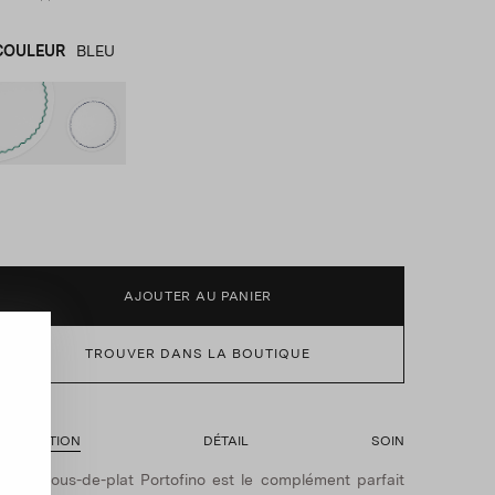
COULEUR
BLEU
VERT
product_color_select_label
BLEU
AJOUTER AU PANIER
TROUVER DANS LA BOUTIQUE
ESCRIPTION
DÉTAIL
SOIN
e dessous-de-plat Portofino est le complément parfait