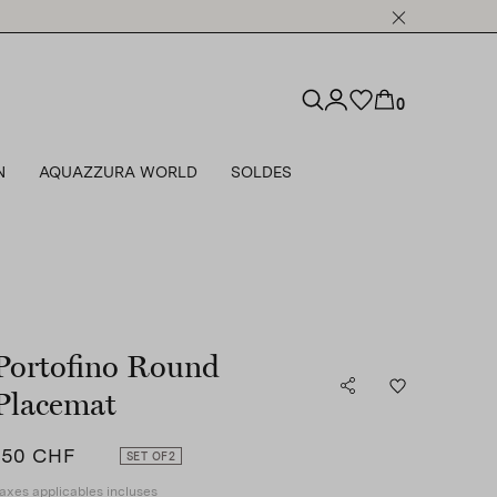
0
N
AQUAZZURA WORLD
SOLDES
Portofino Round
Placemat
150 CHF
SET OF
2
axes applicables incluses