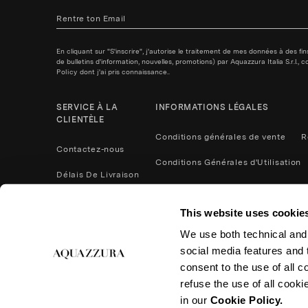
En cliquant sur "S'inscrire", j'autorise le traitement de mes données à des f
de bulletins d'information, nouvelles, promotions) par Aquazzura Italia S.r.l.
Policy
dont j'ai pris connaissance..
SERVICE À LA
INFORMATIONS LÉGALES
CLIENTÈLE
Conditions générales de vente
R
Contactez-nous
Conditions Générales d'Utilisation
Délais De Livraison
Politique de confidentialité
Méthodes De Paiement
This website uses cookie
Cookies
Contactez nous
We use both technical and,
Retours et remboursements
social media features and t
Entretien du Produit
Accessibilité
consent to the use of all c
refuse the use of all cook
Effectuer un retour
in our
Cookie Policy.