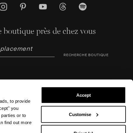
 boutique près de chez vous
RECHERCHE BOUTIQUE
Accept
ads, to provide
ccept" you
arno Corsini 8, 50123 Florence (FI), Italie – N° TVA /
 Inscrite au Registre du Commerce de Florence n°
Customise
parties or to
00 000 €. © 2026 Aquazzura Italia S.r.l. All rights
an find out more
.l.