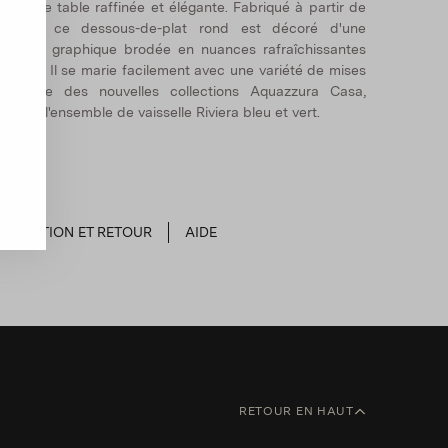
our une table raffinée et élégante. Fabriqué à partir de
lin pur, ce dessous-de-plat rond est décoré d'une
ordure graphique brodée en nuances rafraîchissantes
e bleu. Il se marie facilement avec une variété de mises
en table des nouvelles collections Aquazzura Casa,
omme l'ensemble de vaisselle Riviera bleu et vert.
EXPÉDITION ET RETOUR
AIDE
RETOUR EN HAUT