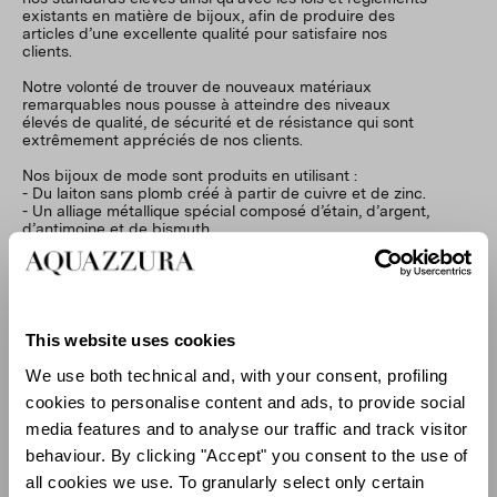
existants en matière de bijoux, afin de produire des
articles d’une excellente qualité pour satisfaire nos
clients.
Notre volonté de trouver de nouveaux matériaux
remarquables nous pousse à atteindre des niveaux
élevés de qualité, de sécurité et de résistance qui sont
extrêmement appréciés de nos clients.
Nos bijoux de mode sont produits en utilisant :
- Du laiton sans plomb créé à partir de cuivre et de zinc.
- Un alliage métallique spécial composé d’étain, d’argent,
d’antimoine et de bismuth.
- Du bronze composé de cuivre, d’étain et de zinc.
Tous les matériaux et métaux énumérés ci-dessus sont
hypoallergéniques, ne contiennent pas de nickel ni de
plomb et sont conformes aux réglementations les plus
strictes qui définissent la méthode à conserver comme
This website uses cookies
référence pour tout article destiné à être en contact avec
la peau.
We use both technical and, with your consent, profiling
cookies to personalise content and ads, to provide social
Pour le nettoyage de nos bijoux de mode, Aquazzura
suggère d’utiliser uniquement un chiffon doux et sec afin
media features and to analyse our traffic and track visitor
de préserver leur brillance au fil des années. Il est
behaviour. By clicking "Accept" you consent to the use of
important d’éviter que nos bijoux de mode :
- Entrent en contact avec de l’alcool ou toute autre
all cookies we use. To granularly select only certain
substance agressive qui pourrait endommager les bijoux