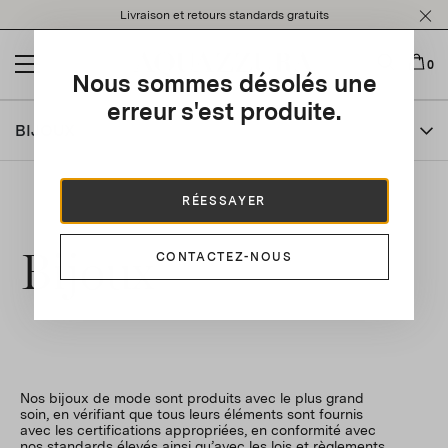
Please
Livraison et retours standards gratuits
note:
This
website
0
Nous sommes désolés une
includes
an
erreur s'est produite.
accessibility
BIJOUX
system.
RÉESSAYER
Bijoux
CONTACTEZ-NOUS
Nos bijoux de mode sont produits avec le plus grand
soin, en vérifiant que tous leurs éléments sont fournis
avec les certifications appropriées, en conformité avec
nos standards élevés ainsi qu’avec les lois et règlements