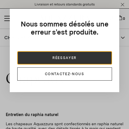
Please
Livraison et retours standards gratuits
note:
This
website
0
Nous sommes désolés une
includes
an
erreur s'est produite.
accessibility
CHAPEAUX
system.
RÉESSAYER
Chapeaux
CONTACTEZ-NOUS
Entretien du raphia naturel
Les chapeaux Aquazzura spnt confectionnés en raphia naturel
de haute qualité, avec des détails tissés à la main qui rendent