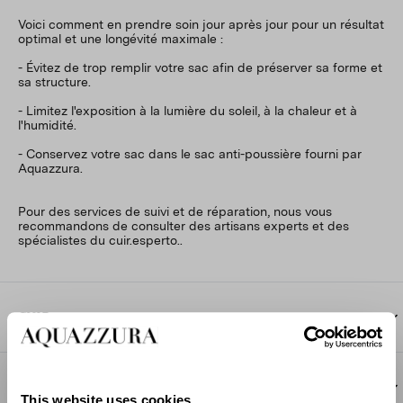
Voici comment en prendre soin jour après jour pour un résultat
optimal et une longévité maximale :
- Évitez de trop remplir votre sac afin de préserver sa forme et
sa structure.
- Limitez l'exposition à la lumière du soleil, à la chaleur et à
l'humidité.
- Conservez votre sac dans le sac anti-poussière fourni par
Aquazzura.
Pour des services de suivi et de réparation, nous vous
recommandons de consulter des artisans experts et des
spécialistes du cuir.esperto.
.
CUIR
Pour répondre aux normes de qualité exigeantes d’Aquazzura,
CUIR VERNI, MÉTALLISÉ ET À EFFET MIROIR
seuls les cuirs les plus raffinés sont sélectionnés. En raison de
This website uses cookies
leur texture tactile et poreuse, des imperfections naturelles