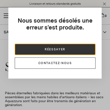
Please
Livraison et retours standards gratuits
note:
This
website
0
Nous sommes désolés une
includes
an
erreur s'est produite.
accessibility
SACS
system.
RÉESSAYER
Sacs
CONTACTEZ-NOUS
Pièces éternelles fabriquées dans les meilleurs matériaux et
assemblées par les mains habiles d'artisans italiens – les sacs
Aquazzura sont faits pour être transmis de génération en
génération.