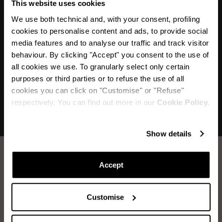
This website uses cookies
«Il n'y a rien de plus sexy que des décoletés
We use both technical and, with your consent, profiling
élégans à talons hauts. Les Purist Pumps avec
cookies to personalise content and ads, to provide social
leur silhouette féminine raffinée sont une pure
media features and to analyse our traffic and track visitor
séduction à vos pieds. »
behaviour. By clicking "Accept" you consent to the use of
all cookies we use. To granularly select only certain
purposes or third parties or to refuse the use of all
cookies you can click on "Customise" or "Refuse"
respectively. You can find out more in our
Cookie Policy.
Show details
Accept
Comment prendre soin de vos chaussures
Aquazzura.
Customise
BROSSAGE DU DAIM