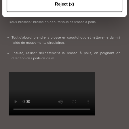
Reject (x)
Articles dont vous aurez besoin :
Deux brosses : brosse en caoutchouc et brosse à poils
Tout d’abord, prendre la brosse en caoutchouc et nettoyer le daim à
l’aide de mouvements circulaires.
Ensuite, utiliser délicatement la brosse à poils, en peignant en
direction des poils de daim.