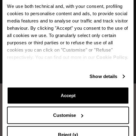
«Il n'y a rien de plus sexy que des décoletés
We use both technical and, with your consent, profiling
élégans à talons hauts. Les Purist Pumps avec
cookies to personalise content and ads, to provide social
media features and to analyse our traffic and track visitor
leur silhouette féminine raffinée sont une pure
behaviour. By clicking "Accept" you consent to the use of
séduction à vos pieds. »
all cookies we use. To granularly select only certain
purposes or third parties or to refuse the use of all
cookies you can click on "Customise" or "Refuse"
respectively. You can find out more in our
Cookie Policy.
Show details
Accept
Comment prendre soin de vos chaussures
Aquazzura.
Customise
NETTOYAGE DU CUIR
Reject (x)