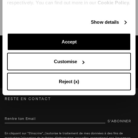
respectively. You can find out more in our
Cookie Policy.
EXPÉDITION ET RETOUR
AIDE
Show details
Accept
Trouvez une boutique près de chez vous
Customise
RECHERCHE BOUTIQUE
Reject (x)
RESTE EN CONTACT
S’ABONNER
En cliquant sur "S'inscrire", j'autorise le traitement de mes données à des fins de
marketing (réception de bulletins d'information, nouvelles, promotions) par Aquazzura