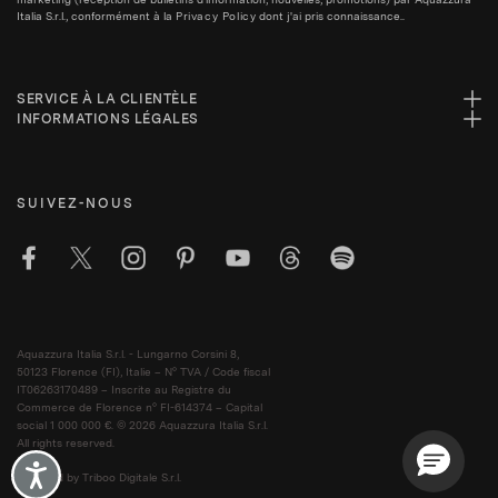
Italia S.r.l., conformément à la
Privacy Policy
dont j'ai pris connaissance..
SERVICE À LA CLIENTÈLE
INFORMATIONS LÉGALES
SUIVEZ-NOUS
Aquazzura Italia S.r.l. - Lungarno Corsini 8,
50123 Florence (FI), Italie – N° TVA / Code fiscal
IT06263170489 – Inscrite au Registre du
Commerce de Florence n° FI-614374 – Capital
social 1 000 000 €. © 2026 Aquazzura Italia S.r.l.
All rights reserved.
Accessibility
Powered by Triboo Digitale S.r.l.