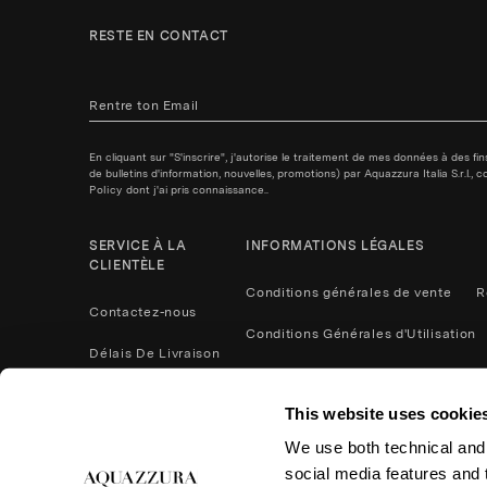
RESTE EN CONTACT
En cliquant sur "S'inscrire", j'autorise le traitement de mes données à des f
de bulletins d'information, nouvelles, promotions) par Aquazzura Italia S.r.l.
Policy
dont j'ai pris connaissance..
SERVICE À LA
INFORMATIONS LÉGALES
CLIENTÈLE
Conditions générales de vente
R
Contactez-nous
Conditions Générales d'Utilisation
Délais De Livraison
Politique de confidentialité
Méthodes De Paiement
This website uses cookie
Cookies
Contactez nous
We use both technical and,
Retours et remboursements
social media features and t
Entretien du Produit