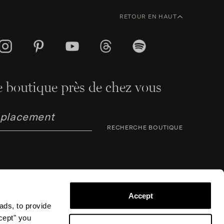
RETOUR EN HAUT
 boutique près de chez vous
RECHERCHE BOUTIQUE
Accept
ads, to provide
arno Corsini 8, 50123 Florence (FI), Italie – N° TVA /
ccept" you