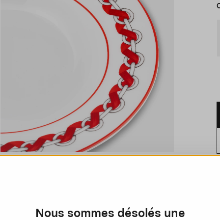
D
T
d
Nous sommes désolés une
a