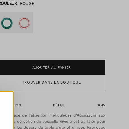
COULEUR
ROUGE
BLEU
product_color_select_label
ROUGE
AJOUTER AU PANIER
TROUVER DANS LA BOUTIQUE
ESCRIPTION
DÉTAIL
SOIN
émoignage de l'attention méticuleuse d'Aquazzura aux
étails, la collection de vaisselle Riviera est parfaite pour
méliorer les décors de table d'été et d'hiver. Fabriquée