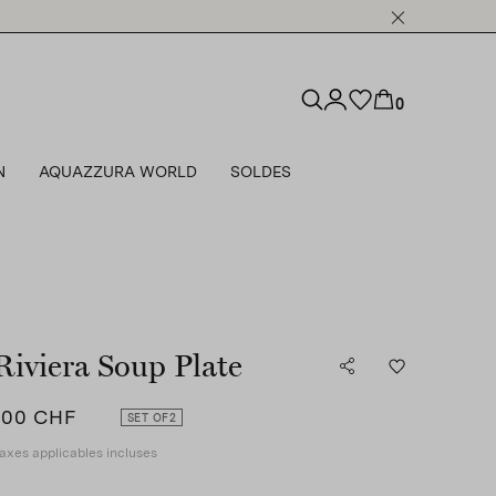
0
N
AQUAZZURA WORLD
SOLDES
Riviera Soup Plate
100 CHF
SET OF
2
axes applicables incluses