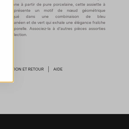
n Toscane à partir de pure porcelaine, cette assiette à
soupe présente un motif de nœud géométrique
sophistiqué dans une combinaison de bleu
éditerranéen et de vert qui exhale une élégance fraîche
t intemporelle. Associez-la à d'autres pièces assorties
e la collection.
EXPÉDITION ET RETOUR
AIDE