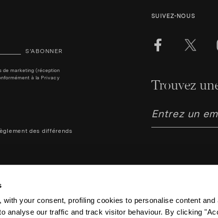
SUIVEZ-NOUS
S’ABONNER
ins de marketing (réception
, conformément à la
Privacy
Trouvez une
èglement des différends
s
 with your consent, profiling cookies to personalise content and 
Aquazzura Italia S.r.l. - Lung
o analyse our traffic and track visitor behaviour. By clicking "A