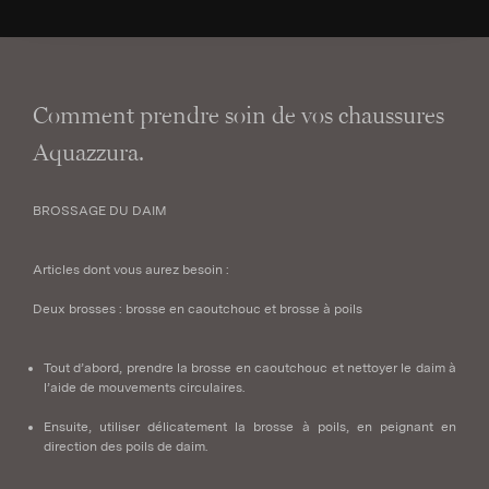
Comment prendre soin de vos chaussures
Aquazzura.
BROSSAGE DU DAIM
Articles dont vous aurez besoin :
Deux brosses : brosse en caoutchouc et brosse à poils
Tout d’abord, prendre la brosse en caoutchouc et nettoyer le daim à
l’aide de mouvements circulaires.
Ensuite, utiliser délicatement la brosse à poils, en peignant en
direction des poils de daim.