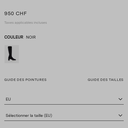
950 CHF
Taxes applicables incluses
COULEUR
NOIR
NOIR
product_color_select_label
GUIDE DES POINTURES
GUIDE DES TAILLES
EU
Sélectionner la taille (EU)