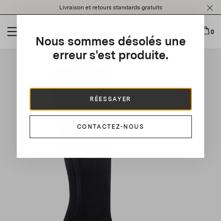
Please
Livraison et retours standards gratuits
note:
This
website
0
Nous sommes désolés une
includes
an
erreur s'est produite.
This is a carousel with auto-rotating slides. Activate any of t
accessibility
system.
RÉESSAYER
CONTACTEZ-NOUS