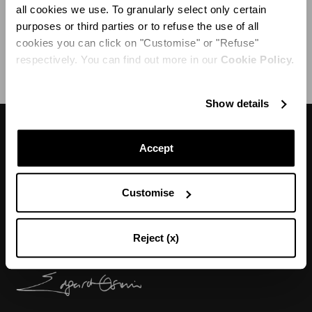
all cookies we use. To granularly select only certain
purposes or third parties or to refuse the use of all
EXPÉDITION ET RETOUR
AIDE
cookies you can click on "Customise" or "Refuse"
respectively. You can find out more in our
Cookie Policy.
Show details
DESIGNER'S TIPS
Accept
Customise
"J’adore l’esprit cool des années 1960 additionné
d’une touche Mod qui caractérise ces bottes."
Reject (x)