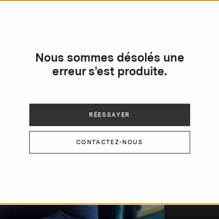
Nous sommes désolés une
DE
erreur s'est produite.
«
c
RÉESSAYER
d
f
CONTACTEZ-NOUS
S
r