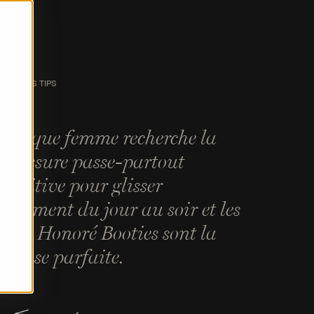
SIGNER'S TIPS
Chaque femme recherche la
haussure passe-partout
éfinitive pour glisser
acilement du jour au soir et les
aint Honoré Booties sont la
éponse parfaite.