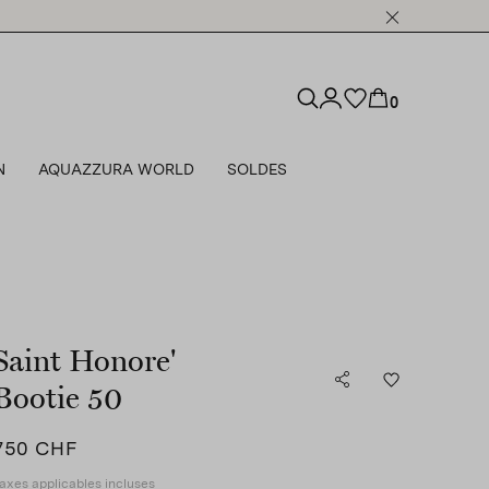
0
N
AQUAZZURA WORLD
SOLDES
Saint Honore'
Bootie 50
750 CHF
axes applicables incluses