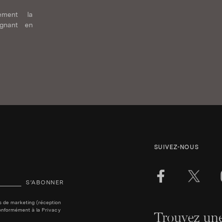
tement la
ignant en
SUIVEZ-NOUS
S’ABONNER
ins de marketing (réception
, conformément à la
Privacy
Trouvez une