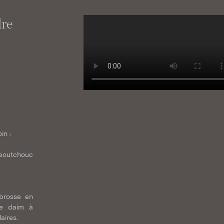
re
in :
caoutchouc
 brosse en
le daim à
aires.