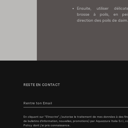
Ensuite, utiliser délica
brosse à poils, en pe
direction des poils de daim.
RESTE EN CONTACT
En cliquant sur "S'inscrire", j'autorise le traitement de mes données à des f
de bulletins d'information, nouvelles, promotions) par Aquazzura Italia S.r.l.
Policy
dont j'ai pris connaissance..